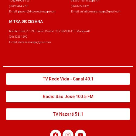
- Cep: 68908-153
68.900-110. Macapá-AP
(96) 98414-2731
(96) 3222-0426
E-mail: pascom@diocesedemacapa.com
E-mail: curiadiocesana.macapa@gmail.com
MITRA DIOCESANA
Rua São José, nº: 1790. Bairro: Central. CEP: 68.900-110. Macapá-AP
(96) 3223-1690
E-mail: diocese.macapa@gmail.com
TV Rede Vida - Canal 40.1
Rádio São José 100.5 FM
TV Nazaré 51.1