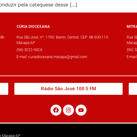
onduzir pela catequese desse […]
CÚRIA DIOCESANA
MITR
08-
Rua São José, nº: 1790. Bairro: Central. CEP: 68.900-110.
Rua Sã
Macapá-AP
Macap
(96) 3222-0426
(96) 
E-mail: curiadiocesana.macapa@gmail.com
E-mai
Rádio São José 100.5 FM
 de Macapá-AP