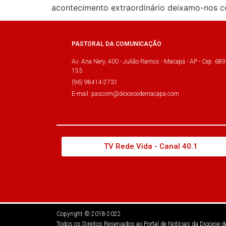
acontecimento extraordinário deixamo-nos c
PASTORAL DA COMUNICAÇÃO
Av. Ana Nery, 400 - Julião Ramos - Macapá - AP - Cep: 689
153
(96) 98414-2731
E-mail: pascom@diocesedemacapa.com
TV Rede Vida - Canal 40.1
Copyright © 2018-2022
Todos os Direitos Reservados ao Portal de Notícias da Diocese