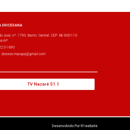
A DIOCESANA
o José, nº: 1790. Bairro: Central. CEP: 68.900-110.
á-AP
3223-1690
l: diocese.macapa@gmail.com
TV Nazaré 51.1
Desenvolvido Por R1website