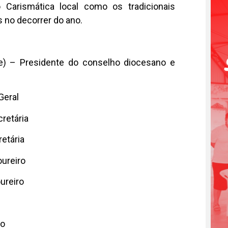
 Carismática local como os tradicionais
 no decorrer do ano.
se) –
Presidente do conselho diocesano e
Geral
cretária
retária
oureiro
ureiro
ro