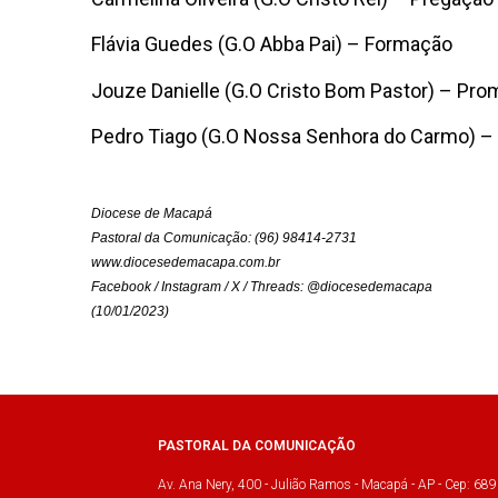
Flávia Guedes (G.O Abba Pai) – Formação
Jouze Danielle (G.O Cristo Bom Pastor) – P
Pedro Tiago (G.O Nossa Senhora do Carmo) – L
Diocese de Macapá
Pastoral da Comunicação: (96) 98414-2731
www.diocesedemacapa.com.br
Facebook / Instagram / X / Threads: @diocesedemacapa
(10/01/2023)
PASTORAL DA COMUNICAÇÃO
Av. Ana Nery, 400 - Julião Ramos - Macapá - AP - Cep: 689