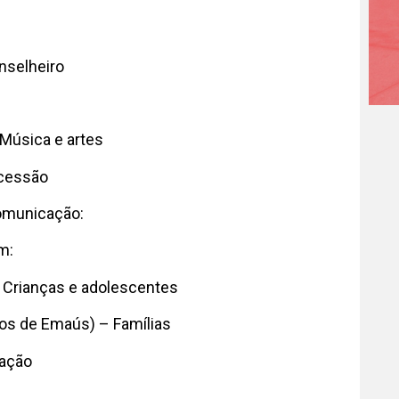
nselheiro
 Música e artes
rcessão
Comunicação:
em:
– Crianças e adolescentes
los de Emaús) – Famílias
tação