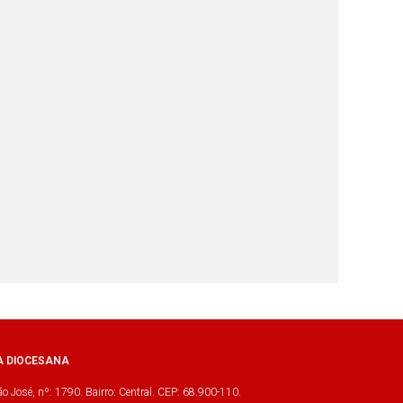
A DIOCESANA
o José, nº: 1790. Bairro: Central. CEP: 68.900-110.