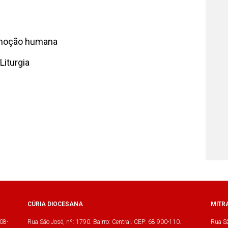
romoção humana
iturgia
CÚRIA DIOCESANA
MITR
08-
Rua São José, nº: 1790. Bairro: Central. CEP: 68.900-110.
Rua Sã