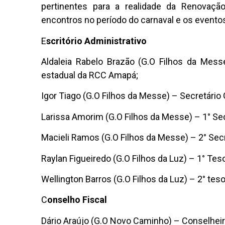
pertinentes para a realidade da Renovação
encontros no período do carnaval e os eventos
E
scritório Administrativo
Aldaleia Rabelo Brazão (G.O Filhos da Mes
estadual da RCC Amapá;
Igor Tiago (G.O Filhos da Messe) –
Secretário 
Larissa Amorim (G.O Filhos da Messe) –
1° Se
Macieli Ramos (G.O Filhos da Messe) –
2° Sec
Raylan Figueiredo (G.O
Filhos da Luz
) –
1° Tes
Wellington Barros (G.O Filhos da Luz) –
2° teso
C
onselho Fiscal
Dário Araújo (G.O Novo Caminho) – Conselhei