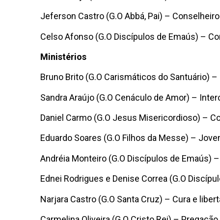
Jeferson Castro (G.O Abbá, Pai) –
Conselheiro
Celso Afonso (G.O Discípulos de Emaús) –
Co
Ministérios
Bruno Brito (G.O Carismáticos do Santuário) –
Sandra Araújo (G.O Cenáculo de Amor) – Inte
Daniel Carmo (G.O Jesus Misericordioso) – 
Eduardo Soares (G.O Filhos da Messe) – Jov
Andréia Monteiro (G.O Discípulos de Emaús) 
Ednei Rodrigues e Denise Correa (G.O Discípu
Narjara Castro (G.O Santa Cruz) – Cura e liber
Carmelina Oliveira (G.O Cristo Rei) – Pregação