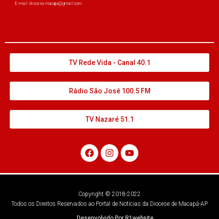
E-mail: diocese.macapa@gmail.com
TV Rede Vida - Canal 40.1
Rádio São José 100.5 FM
TV Nazaré 51.1
Copyright © 2018-2022
Todos os Direitos Reservados ao Portal de Notícias da Diocese de Macapá-AP
Desenvolvido Por R1website