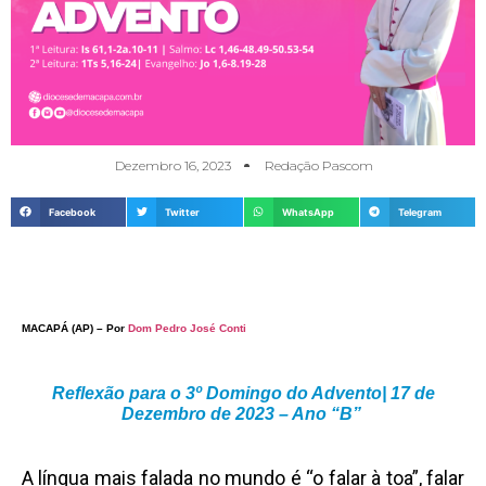
Dezembro 16, 2023
Redação Pascom
Facebook
Twitter
WhatsApp
Telegram
MACAPÁ (AP) – Por
Dom Pedro José Conti
Reflexão para o 3º Domingo do Advento| 17 de
Dezembro de 2023 – Ano “B”
A língua mais falada no mundo é “o falar à toa”, falar