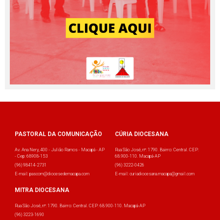
PASTORAL DA COMUNICAÇÃO
CÚRIA DIOCESANA
Av. Ana Nery, 400 - Julião Ramos - Macapá - AP
Rua São José, nº: 1790. Bairro: Central. CEP:
- Cep: 68908-153
68.900-110. Macapá-AP
(96) 98414-2731
(96) 3222-0426
E-mail: pascom@diocesedemacapa.com
E-mail: curiadiocesana.macapa@gmail.com
MITRA DIOCESANA
Rua São José, nº: 1790. Bairro: Central. CEP: 68.900-110. Macapá-AP
(96) 3223-1690