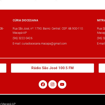
CÚRIA DIOCESANA
MITR
08-
Rua São José, nº: 1790. Bairro: Central. CEP: 68.900-110.
Rua Sã
Macapá-AP
Macap
(96) 3222-0426
(96) 
E-mail: curiadiocesana.macapa@gmail.com
E-mai
Rádio São José 100.5 FM
 de Macapá-AP