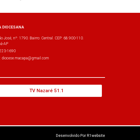
A DIOCESANA
o José, nº: 1790. Bairro: Central. CEP: 68.900-110.
á-AP
3223-1690
l: diocese.macapa@gmail.com
TV Nazaré 51.1
Desenvolvido Por R1website