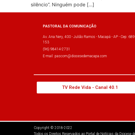
silêncio”. Ninguém pode […]
PASTORAL DA COMUNICAÇÃO
Av. Ana Nery, 400 - Julião Ramos - Macapá - AP - Cep: 689
153
(96) 98414-2731
E-mail: pascom@diocesedemacapa.com
TV Rede Vida - Canal 40.1
Copyright © 2018-2022
Todos os Direitos Reservados ao Portal de Notícias da Diocese