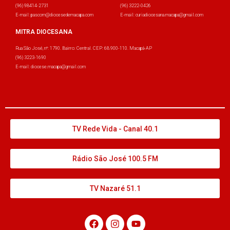
(96) 98414-2731
(96) 3222-0426
E-mail: pascom@diocesedemacapa.com
E-mail: curiadiocesana.macapa@gmail.com
MITRA DIOCESANA
Rua São José, nº: 1790. Bairro: Central. CEP: 68.900-110. Macapá-AP
(96) 3223-1690
E-mail: diocese.macapa@gmail.com
TV Rede Vida - Canal 40.1
Rádio São José 100.5 FM
TV Nazaré 51.1