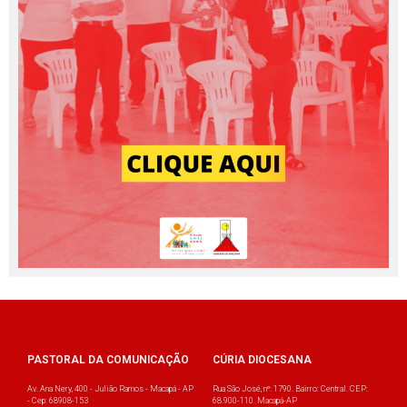
PASTORAL DA COMUNICAÇÃO
CÚRIA DIOCESANA
Av. Ana Nery, 400 - Julião Ramos - Macapá - AP
Rua São José, nº: 1790. Bairro: Central. CEP:
- Cep: 68908-153
68.900-110. Macapá-AP