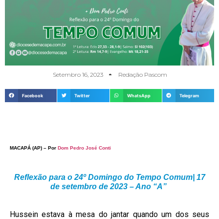
Setembro 16, 2023
Redação Pascom
Facebook
Twitter
WhatsApp
Telegram
MACAPÁ (AP) – Por
Dom Pedro José Conti
Reflexão para o 24º Domingo do Tempo Comum| 17
de setembro de 2023 – Ano “A”
Hussein estava à mesa do jantar quando um dos seus