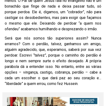
menos. O Pai de quem Jesus fala no evangelho não é um
bonachão que finge de nada e deixa passar tudo, só
porque perdoa. Ele é, digamos, um “cobrador”, não para
castigar os desobedientes, mas para exigir que façamos
o mesmo que ele. Deixando de perdoar “a quem nos
ofendeu” acabamos humilhando e desprezando o irmão.
Será que nós somos tão superiores assim? Nunca
erramos? Com o perdão, talvez, ganhamos um amigo,
alguém agradecido, que, esperamos, saberá por sua vez
perdoar. Escrevi “talvez”, porque o caminho do perdão é
longo e nem sempre surte o efeito desejado. A própria
parábola dá a entender isso. No entanto, entre as várias
opções – vingança, castigo, cobrança, perdão – cabe a
cada um escolher o que dará paz ao seu coração e…
“liberdade” a quem errou, como fez Hussein.