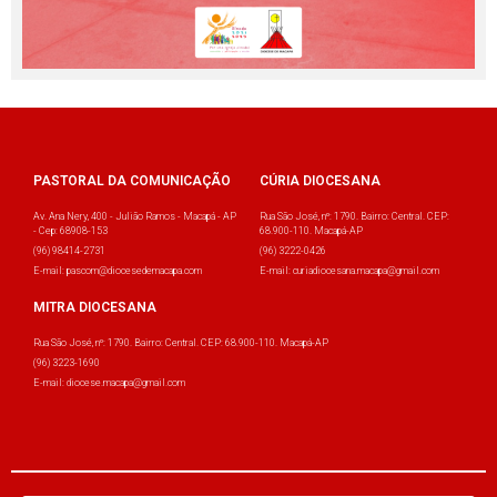
PASTORAL DA COMUNICAÇÃO
CÚRIA DIOCESANA
Av. Ana Nery, 400 - Julião Ramos - Macapá - AP
Rua São José, nº: 1790. Bairro: Central. CEP:
- Cep: 68908-153
68.900-110. Macapá-AP
(96) 98414-2731
(96) 3222-0426
E-mail: pascom@diocesedemacapa.com
E-mail: curiadiocesana.macapa@gmail.com
MITRA DIOCESANA
Rua São José, nº: 1790. Bairro: Central. CEP: 68.900-110. Macapá-AP
(96) 3223-1690
E-mail: diocese.macapa@gmail.com