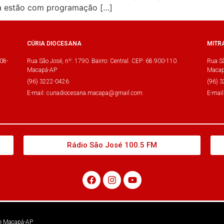
na estão com programação […]
CÚRIA DIOCESANA
MITR
08-
Rua São José, nº: 1790. Bairro: Central. CEP: 68.900-110.
Rua Sã
Macapá-AP
Macap
(96) 3222-0426
(96) 
E-mail: curiadiocesana.macapa@gmail.com
E-mai
Rádio São José 100.5 FM
 de Macapá-AP