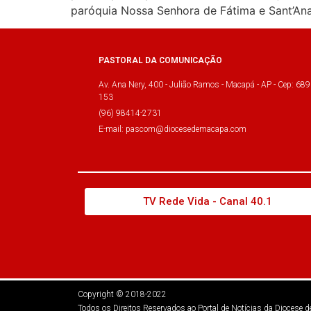
paróquia Nossa Senhora de Fátima e Sant’A
PASTORAL DA COMUNICAÇÃO
Av. Ana Nery, 400 - Julião Ramos - Macapá - AP - Cep: 689
153
(96) 98414-2731
E-mail: pascom@diocesedemacapa.com
TV Rede Vida - Canal 40.1
Copyright © 2018-2022
Todos os Direitos Reservados ao Portal de Notícias da Diocese