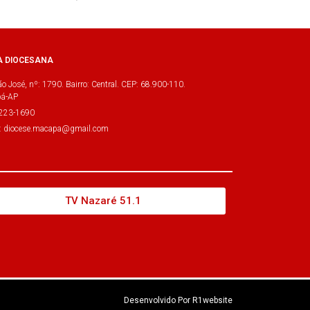
A DIOCESANA
o José, nº: 1790. Bairro: Central. CEP: 68.900-110.
á-AP
3223-1690
l: diocese.macapa@gmail.com
TV Nazaré 51.1
Desenvolvido Por R1website