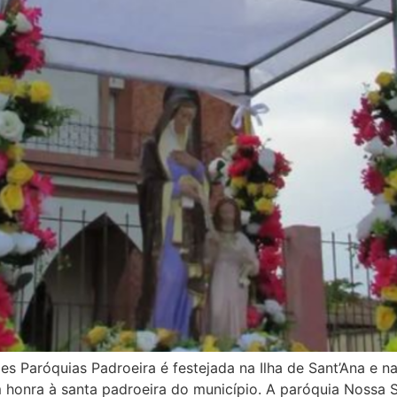
Paróquias Padroeira é festejada na Ilha de Sant’Ana e na
m honra à santa padroeira do município. A paróquia Noss