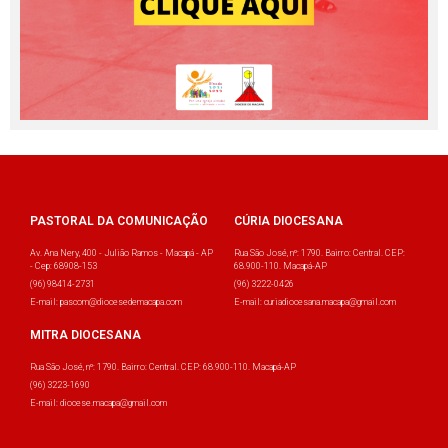
PASTORAL DA COMUNICAÇÃO
CÚRIA DIOCESANA
Av. Ana Nery, 400 - Julião Ramos - Macapá - AP
Rua São José, nº: 1790. Bairro: Central. CEP:
- Cep: 68908-153
68.900-110. Macapá-AP
(96) 98414-2731
(96) 3222-0426
E-mail: pascom@diocesedemacapa.com
E-mail: curiadiocesana.macapa@gmail.com
MITRA DIOCESANA
Rua São José, nº: 1790. Bairro: Central. CEP: 68.900-110. Macapá-AP
(96) 3223-1690
E-mail: diocese.macapa@gmail.com