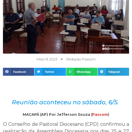
Maio 9, 2023
Redação Pascom
Facebook
Twitter
WhatsApp
Telegram
Reunião aconteceu no sábado, 6/5.
MACAPÁ (AP) Por Jefferson Souza (
Pascom
)
O Conselho de Pastoral Diocesano (CPD) confirmou a
realização da Assembleia Diocesana nos dias 25 e 27