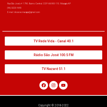
Rua São José, nº: 1790. Bairro: Central. CEP: 68.900-110. Macapá-AP
(96) 3223-1690
E-mail: diocese.macapa@gmail.com
TV Rede Vida - Canal 40.1
Rádio São José 100.5 FM
TV Nazaré 51.1
Copyright © 2018-2022