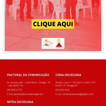
PASTORAL DA COMUNICAÇÃO
CÚRIA DIOCESANA
Av. Ana Nery, 400 - Julião Ramos - Macapá - AP
Rua São José, nº: 1790. Bairro: Central. CEP:
- Cep: 68908-153
68.900-110. Macapá-AP
(96) 98414-2731
(96) 3222-0426
E-mail: pascom@diocesedemacapa.com
E-mail: curiadiocesana.macapa@gmail.com
MITRA DIOCESANA