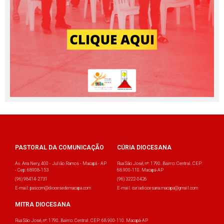
PASTORAL DA COMUNICAÇÃO
CÚRIA DIOCESANA
Av. Ana Nery, 400 - Julião Ramos - Macapá - AP
Rua São José, nº: 1790. Bairro: Central. CEP:
- Cep: 68908-153
68.900-110. Macapá-AP
(96) 98414-2731
(96) 3222-0426
E-mail: pascom@diocesedemacapa.com
E-mail: curiadiocesana.macapa@gmail.com
MITRA DIOCESANA
Rua São José, nº: 1790. Bairro: Central. CEP: 68.900-110. Macapá-AP