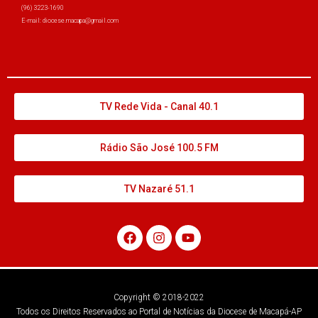
(96) 3223-1690
E-mail: diocese.macapa@gmail.com
TV Rede Vida - Canal 40.1
Rádio São José 100.5 FM
TV Nazaré 51.1
Copyright © 2018-2022
Todos os Direitos Reservados ao Portal de Notícias da Diocese de Macapá-AP