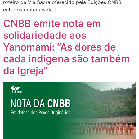
roteiro da Via Sacra oferecido pela Edições CNBB,
entre os materiais da […]
CNBB emite nota em
solidariedade aos
Yanomami: “As dores de
cada indígena são também
da Igreja”