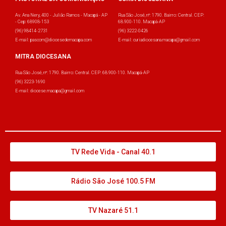
Av. Ana Nery, 400 - Julião Ramos - Macapá - AP
Rua São José, nº: 1790. Bairro: Central. CEP:
- Cep: 68908-153
68.900-110. Macapá-AP
(96) 98414-2731
(96) 3222-0426
E-mail: pascom@diocesedemacapa.com
E-mail: curiadiocesana.macapa@gmail.com
MITRA DIOCESANA
Rua São José, nº: 1790. Bairro: Central. CEP: 68.900-110. Macapá-AP
(96) 3223-1690
E-mail: diocese.macapa@gmail.com
TV Rede Vida - Canal 40.1
Rádio São José 100.5 FM
TV Nazaré 51.1