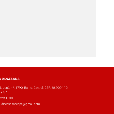
A DIOCESANA
o José, nº: 1790. Bairro: Central. CEP: 68.900-110.
á-AP
3223-1690
l: diocese.macapa@gmail.com