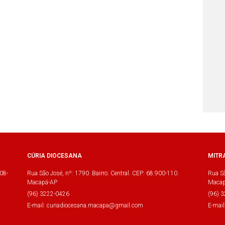
CÚRIA DIOCESANA
MITR
08-
Rua São José, nº: 1790. Bairro: Central. CEP: 68.900-110.
Rua Sã
Macapá-AP
Macap
(96) 3222-0426
(96) 
E-mail: curiadiocesana.macapa@gmail.com
E-mai