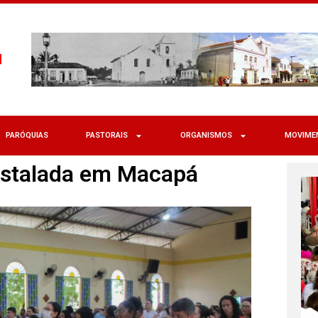
PARÓQUIAS
PASTORAIS
ORGANISMOS
MOVIME
instalada em Macapá