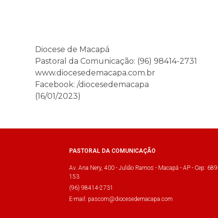
Diocese de Macapá
Pastoral da Comunicação: (96) 98414-2731
www.diocesedemacapa.com.br
Facebook: /diocesedemacapa
(16/01/2023)
PASTORAL DA COMUNICAÇÃO
Av. Ana Nery, 400 - Julião Ramos - Macapá - AP - Cep: 689
153
(96) 98414-2731
E-mail: pascom@diocesedemacapa.com