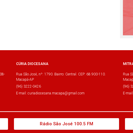
CÚRIA DIOCESANA
MITR
08-
Rua São José, nº: 1790. Bairro: Central. CEP: 68.900-110.
Rua Sã
Macapá-AP
Macap
(96) 3222-0426
(96) 
E-mail: curiadiocesana.macapa@gmail.com
E-mai
Rádio São José 100.5 FM