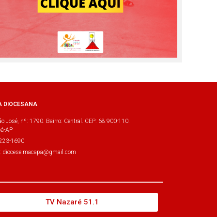
A DIOCESANA
o José, nº: 1790. Bairro: Central. CEP: 68.900-110.
á-AP
3223-1690
l: diocese.macapa@gmail.com
TV Nazaré 51.1