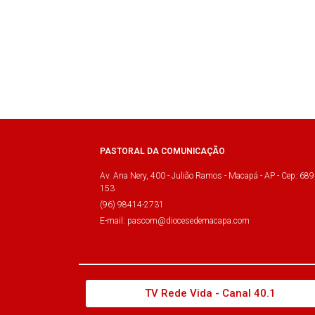
PASTORAL DA COMUNICAÇÃO
Av. Ana Nery, 400 - Julião Ramos - Macapá - AP - Cep: 689
153
(96) 98414-2731
E-mail: pascom@diocesedemacapa.com
TV Rede Vida - Canal 40.1