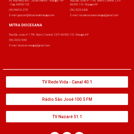
Av. Ana Nery, 400 - Julião Ramos - Macapá - AP
Rua São José, nº: 1790. Bairro: Central. CEP:
- Cep: 68908-153
68.900-110. Macapá-AP
(96) 98414-2731
(96) 3222-0426
E-mail: pascom@diocesedemacapa.com
E-mail: curiadiocesana.macapa@gmail.com
MITRA DIOCESANA
Rua São José, nº: 1790. Bairro: Central. CEP: 68.900-110. Macapá-AP
(96) 3223-1690
E-mail: diocese.macapa@gmail.com
TV Rede Vida - Canal 40.1
Rádio São José 100.5 FM
TV Nazaré 51.1