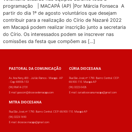
programação | MACAPÁ (AP) |Por Márcia Fonseca A
partir do dia 1º de agosto voluntários que desejam
contribuir para a realização do Círio de Nazaré 2022
em Macapá podem realizar inscrição junto a secretaria
do Círio. Os interessados podem se inscrever nas
comissões da festa que compõem as […]
PASTORAL DA COMUNICAÇÃO
CÚRIA DIOCESANA
Av. Ana Nery, 400 - Julião Ramos - Macapá - AP
Rua São José, nº: 1790. Bairro: Central. CEP:
- Cep: 68908-153
68.900-110. Macapá-AP
(96) 98414-2731
(96) 3222-0426
E-mail: pascom@diocesedemacapa.com
E-mail: curiadiocesana.macapa@gmail.com
MITRA DIOCESANA
Rua São José, nº: 1790. Bairro: Central. CEP: 68.900-110. Macapá-AP
(96) 3223-1690
E-mail: diocese.macapa@gmail.com