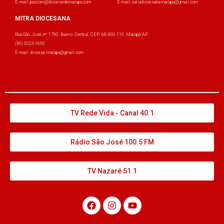
E-mail: pascom@diocesedemacapa.com
E-mail: curiadiocesana.macapa@gmail.com
MITRA DIOCESANA
Rua São José, nº: 1790. Bairro: Central. CEP: 68.900-110. Macapá-AP
(96) 3223-1690
E-mail: diocese.macapa@gmail.com
TV Rede Vida - Canal 40.1
Rádio São José 100.5 FM
TV Nazaré 51.1