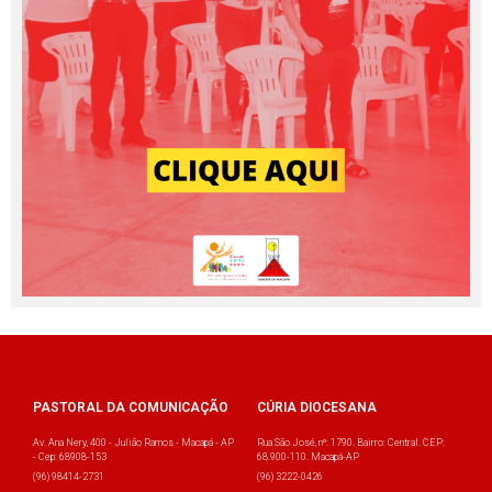
PASTORAL DA COMUNICAÇÃO
CÚRIA DIOCESANA
Av. Ana Nery, 400 - Julião Ramos - Macapá - AP
Rua São José, nº: 1790. Bairro: Central. CEP:
- Cep: 68908-153
68.900-110. Macapá-AP
(96) 98414-2731
(96) 3222-0426