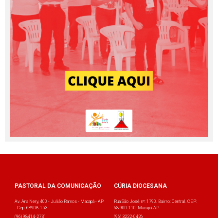
PASTORAL DA COMUNICAÇÃO
CÚRIA DIOCESANA
Av. Ana Nery, 400 - Julião Ramos - Macapá - AP
Rua São José, nº: 1790. Bairro: Central. CEP:
- Cep: 68908-153
68.900-110. Macapá-AP
(96) 98414-2731
(96) 3222-0426