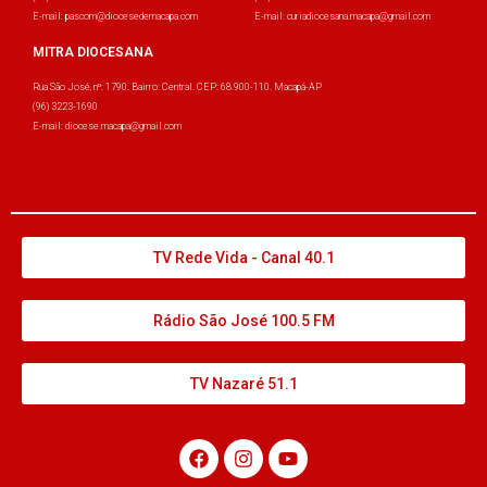
E-mail: pascom@diocesedemacapa.com
E-mail: curiadiocesana.macapa@gmail.com
MITRA DIOCESANA
Rua São José, nº: 1790. Bairro: Central. CEP: 68.900-110. Macapá-AP
(96) 3223-1690
E-mail: diocese.macapa@gmail.com
TV Rede Vida - Canal 40.1
Rádio São José 100.5 FM
TV Nazaré 51.1