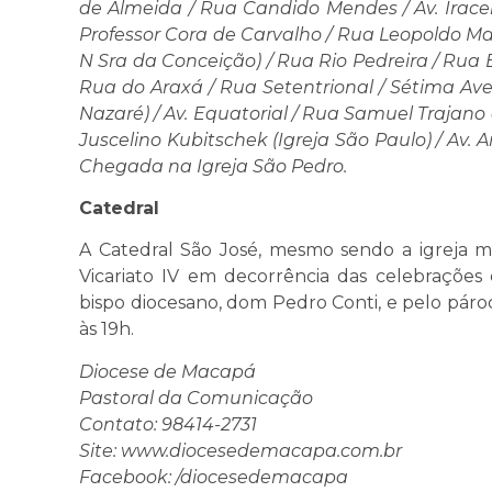
de Almeida / Rua Candido Mendes / Av. Irace
Professor Cora de Carvalho / Rua Leopoldo M
N Sra da Conceição) / Rua Rio Pedreira / Rua B
Rua do Araxá / Rua Setentrional / Sétima Av
Nazaré) / Av. Equatorial / Rua Samuel Trajano
Juscelino Kubitschek (Igreja São Paulo) / Av. 
Chegada na Igreja São Pedro.
Catedral
A Catedral São José, mesmo sendo a igreja ma
Vicariato IV em decorrência das celebrações 
bispo diocesano, dom Pedro Conti, e pelo páro
às 19h.
Diocese de Macapá
Pastoral da Comunicação
Contato: 98414-2731
Site: www.diocesedemacapa.com.br
Facebook: /diocesedemacapa