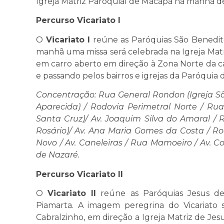
Igreja Matriz Paroquial de Macapá na manhã d
Percurso Vicariato I
O
Vicariato I
reúne as Paróquias São Benedito,
manhã uma missa será celebrada na Igreja Mat
em carro aberto em direção à Zona Norte da ca
e passando pelos bairros e igrejas da Paróquia d
Concentração: Rua General Rondon (Igreja Sã
Aparecida) / Rodovia Perimetral Norte / Rua 
Santa Cruz)/ Av. Joaquim Silva do Amaral / R
Rosário)/ Av. Ana Maria Gomes da Costa / Rod
Novo / Av. Caneleiras / Rua Mamoeiro / Av. 
de Nazaré.
Percurso Vicariato II
O
Vicariato II
reúne as Paróquias Jesus de
Piamarta. A imagem peregrina do Vicariato s
Cabralzinho, em direção a Igreja Matriz de Je