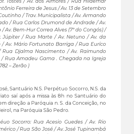
f. Tostes / Av. dos Aimorés / Rua Hildemar
Antônio Ferreira de Jesus / Av. 13 de Setembro
Coutinho / Trav. Municipalista / Av. Armando
ado / Rua Carlos Drumond de Andrade / Av.
/ Av. Bem-Hur Correa Alves (7ª do Congós) /
v. Júpiter / Rua Marte / Av. Netuno / Av. da
ré / Av. Mário Fortunato Barriga / Rua Euríco
 / Rua Djalma Nascimento / Av. Raimundo
tos / Rua Amadeu Gama . Chegada na Igreja
2 – Zerão )
sé, Santuário N.S. Perpétuo Socorro, N.S. da
iato saí após a missa às 8h no Santuário do
em direção a Paróquia n. S. da Conceição, no
eirol, na Paróquia São Pedro.
péuo Socorro: Rua Acesio Guedes / Av. Rio
Américo / Rua São José / Av. José Tupinambá