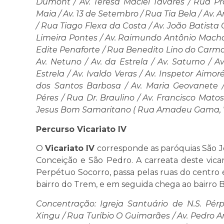
Dumont / Av. Teresa Maciel Tavares / Rua Pro
Maia / Av. 13 de Setembro / Rua Tia Bela / Av. 
/ Rua Tiago Flexa da Costa / Av. João Batista 
Limeira Pontes / Av. Raimundo Antônio Mach
Edite Penaforte / Rua Benedito Lino do Carmo 
Av. Netuno / Av. da Estrela / Av. Saturno / A
Estrela / Av. Ivaldo Veras / Av. Inspetor Aimo
dos Santos Barbosa / Av. Maria Geovanete
Péres / Rua Dr. Braulino / Av. Francisco Ma
Jesus Bom Samaritano ( Rua Amadeu Gama, 78
Percurso Vicariato IV
O
Vicariato IV
corresponde as paróquias São Jo
Conceição e São Pedro. A carreata deste vicar
Perpétuo Socorro, passa pelas ruas do centro 
bairro do Trem, e em seguida chega ao bairro B
Concentração: Igreja Santuário de N.S. Pér
Xingu / Rua Turíbio O Guimarães / Av. Pedro 