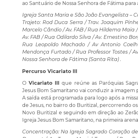
ao Santuário de Nossa Senhora de Fátima para 
Igreja Santa Maria e São João Evangelista – 
Trajeto: Rod Duca Serra / Trav. Joaquim Pinhe
Marcelo Cândio / Av. FAB / Rua Hildema Maia /
Av. FAB / Rua Odilardo Silva / Av. Ernestino Bo
Rua Leopoldo Machado / Av Antonio Coelho
Mendonça Furtado / Rua Professor Tostes / A
Nossa Senhora de Fátima (Santa Rita) .
Percurso Vicariato III
O
Vicariato III
que reúne as Paróquias Sagra
Jesus Bom Samaritano vai conduzir a imagem p
A saída está programada para logo após a miss
de Jesus, no bairro do Buritizal, percorrendo o
Novo Buritizal e seguindo em direção ao Zerão
Igreja Jesus Bom Samaritano, na primeira arena
Concentração: Na Igreja Sagrado Coração de J