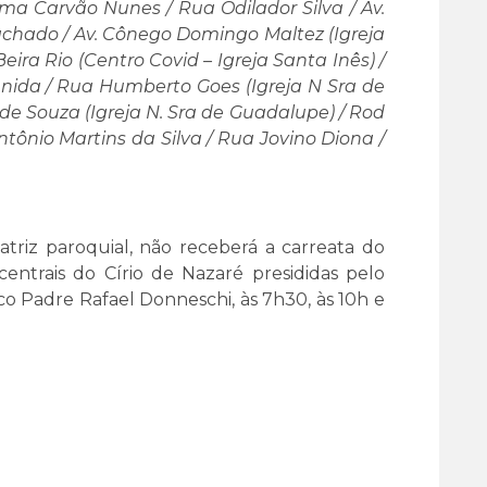
ma Carvão Nunes / Rua Odilador Silva / Av.
achado / Av. Cônego Domingo Maltez (Igreja
eira Rio (Centro Covid – Igreja Santa Inês) /
enida / Rua Humberto Goes (Igreja N Sra de
 de Souza (Igreja N. Sra de Guadalupe) / Rod
Antônio Martins da Silva / Rua Jovino Diona /
triz paroquial, não receberá a carreata do
centrais do Círio de Nazaré presididas pelo
co Padre Rafael Donneschi, às 7h30, às 10h e