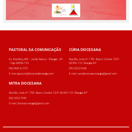
PASTORAL DA COMUNICAÇÃO
CÚRIA DIOCESANA
Av. Ana Nery, 400 - Julião Ramos - Macapá - AP
Rua São José, nº: 1790. Bairro: Central. CEP:
- Cep: 68908-153
68.900-110. Macapá-AP
(96) 98414-2731
(96) 3222-0426
E-mail: pascom@diocesedemacapa.com
E-mail: curiadiocesana.macapa@gmail.com
MITRA DIOCESANA
Rua São José, nº: 1790. Bairro: Central. CEP: 68.900-110. Macapá-AP
(96) 3223-1690
E-mail: diocese.macapa@gmail.com