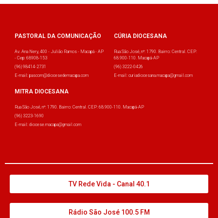
PASTORAL DA COMUNICAÇÃO
CÚRIA DIOCESANA
Av. Ana Nery, 400 - Julião Ramos - Macapá - AP
Rua São José, nº: 1790. Bairro: Central. CEP:
- Cep: 68908-153
68.900-110. Macapá-AP
(96) 98414-2731
(96) 3222-0426
E-mail: pascom@diocesedemacapa.com
E-mail: curiadiocesana.macapa@gmail.com
MITRA DIOCESANA
Rua São José, nº: 1790. Bairro: Central. CEP: 68.900-110. Macapá-AP
(96) 3223-1690
E-mail: diocese.macapa@gmail.com
TV Rede Vida - Canal 40.1
Rádio São José 100.5 FM