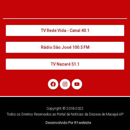
TV Rede Vida - Canal 40.1
Rádio São José 100.5 FM
TV Nazaré 51.1
Copyright © 2018-2022
Todos os Direitos Reservados ao Portal de Notícias da Diocese de Macapá-AP
Desenvolvido Por R1website