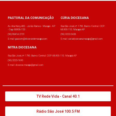
PASTORAL DA COMUNICAÇÃO
CÚRIA DIOCESANA
Av. Ana Nery, 400 - Julião Ramos - Macapá - AP
Rua São José, nº: 1790. Bairro: Central. CEP:
- Cep: 68908-153
68.900-110. Macapá-AP
(96) 98414-2731
(96) 3222-0426
E-mail: pascom@diocesedemacapa.com
E-mail: curiadiocesana.macapa@gmail.com
MITRA DIOCESANA
Rua São José, nº: 1790. Bairro: Central. CEP: 68.900-110. Macapá-AP
(96) 3223-1690
E-mail: diocese.macapa@gmail.com
TV Rede Vida - Canal 40.1
Rádio São José 100.5 FM