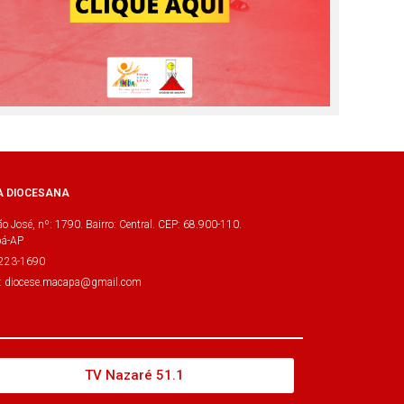
A DIOCESANA
o José, nº: 1790. Bairro: Central. CEP: 68.900-110.
á-AP
3223-1690
l: diocese.macapa@gmail.com
TV Nazaré 51.1