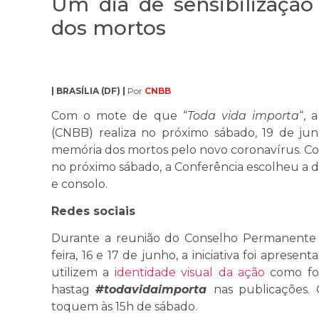
Um dia de sensibilizaçã
dos mortos
| BRASÍLIA (DF) |
Por
CNBB
Com o mote de que “
Toda vida importa
“, 
(CNBB) realiza no próximo sábado, 19 de jun
memória dos mortos pelo novo coronavírus. Com
no próximo sábado, a Conferência escolheu a d
e consolo.
Redes sociais
Durante a reunião do Conselho Permanente d
feira, 16 e 17 de junho, a iniciativa foi aprese
utilizem a
identidade visual da ação
como fot
hastag
#todavidaimporta
nas publicações. 
toquem às 15h de sábado.