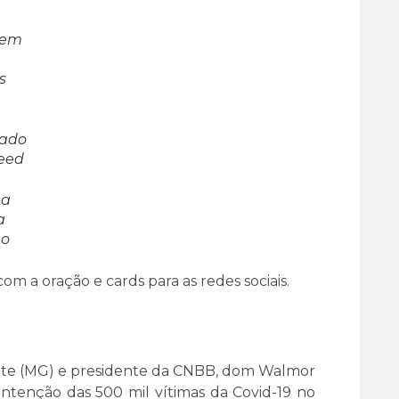
gem
s
ado
feed
pa
a
eo
om a oração e cards para as redes sociais.
onte (MG) e presidente da CNBB, dom Walmor
 intenção das 500 mil vítimas da Covid-19 no