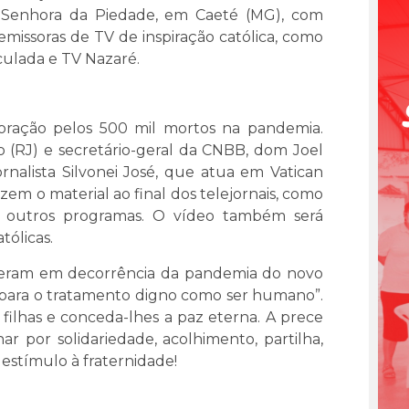
sa Senhora da Piedade, em Caeté (MG), com
emissoras de TV de inspiração católica, como
culada e TV Nazaré.
ração pelos 500 mil mortos na pandemia.
o (RJ) e secretário-geral da CNBB, dom Joel
rnalista Silvonei José, que atua em Vatican
zem o material ao final dos telejornais, como
utros programas. O vídeo também será
tólicas.
reram em decorrência da pandemia do novo
 para o tratamento digno como ser humano”.
 filhas e conceda-lhes a paz eterna. A prece
r por solidariedade, acolhimento, partilha,
 estímulo à fraternidade!