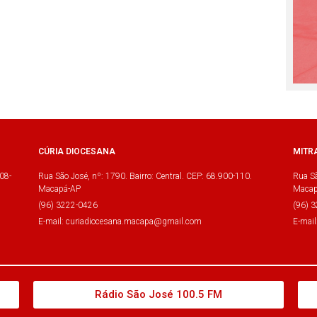
CÚRIA DIOCESANA
MITR
08-
Rua São José, nº: 1790. Bairro: Central. CEP: 68.900-110.
Rua Sã
Macapá-AP
Macap
(96) 3222-0426
(96) 
E-mail: curiadiocesana.macapa@gmail.com
E-mai
Rádio São José 100.5 FM