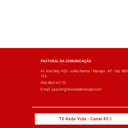
PASTORAL DA COMUNICAÇÃO
Av. Ana Nery, 400 - Julião Ramos - Macapá - AP - Cep: 689
153
(96) 98414-2731
E-mail: pascom@diocesedemacapa.com
TV Rede Vida - Canal 40.1