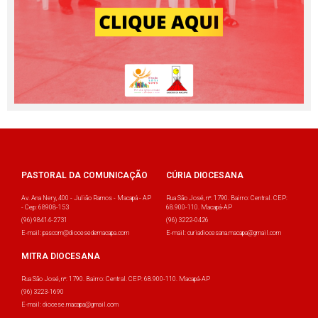
PASTORAL DA COMUNICAÇÃO
CÚRIA DIOCESANA
Av. Ana Nery, 400 - Julião Ramos - Macapá - AP
Rua São José, nº: 1790. Bairro: Central. CEP:
- Cep: 68908-153
68.900-110. Macapá-AP
(96) 98414-2731
(96) 3222-0426
E-mail: pascom@diocesedemacapa.com
E-mail: curiadiocesana.macapa@gmail.com
MITRA DIOCESANA
Rua São José, nº: 1790. Bairro: Central. CEP: 68.900-110. Macapá-AP
(96) 3223-1690
E-mail: diocese.macapa@gmail.com