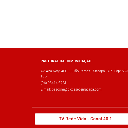
PASTORAL DA COMUNICAÇÃO
Av. Ana Nery, 400 - Julião Ramos - Macapá - AP - Cep: 689
153
(96) 98414-2731
E-mail: pascom@diocesedemacapa.com
TV Rede Vida - Canal 40.1