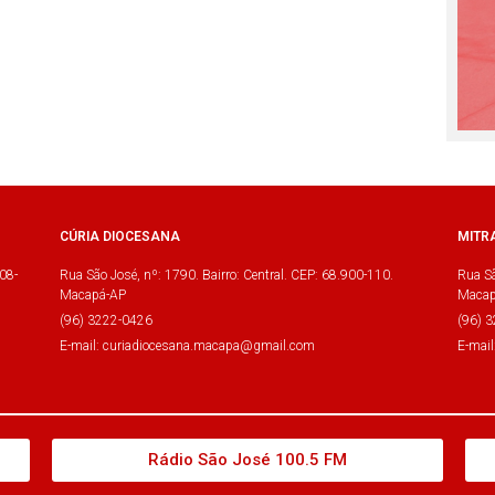
CÚRIA DIOCESANA
MITR
08-
Rua São José, nº: 1790. Bairro: Central. CEP: 68.900-110.
Rua Sã
Macapá-AP
Macap
(96) 3222-0426
(96) 
E-mail: curiadiocesana.macapa@gmail.com
E-mai
Rádio São José 100.5 FM