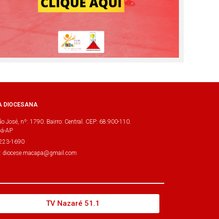
A DIOCESANA
o José, nº: 1790. Bairro: Central. CEP: 68.900-110.
á-AP
3223-1690
l: diocese.macapa@gmail.com
TV Nazaré 51.1