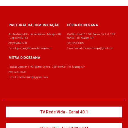
PASTORAL DA COMUNICAÇÃO
CÚRIA DIOCESANA
Av. Ana Nery, 400 - Julião Ramos - Macapá - AP
Rua São José, nº: 1790. Bairro: Central. CEP:
- Cep: 68908-153
68.900-110. Macapá-AP
(96) 98414-2731
(96) 3222-0426
E-mail: pascom@diocesedemacapa.com
E-mail: curiadiocesana.macapa@gmail.com
MITRA DIOCESANA
Rua São José, nº: 1790. Bairro: Central. CEP: 68.900-110. Macapá-AP
(96) 3223-1690
E-mail: diocese.macapa@gmail.com
TV Rede Vida - Canal 40.1