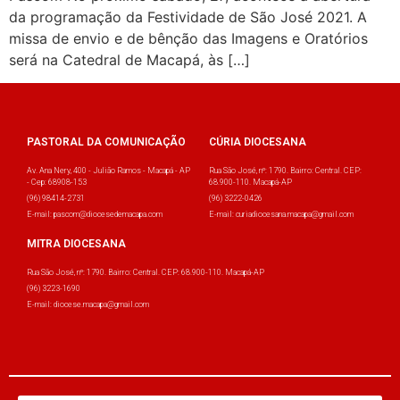
da programação da Festividade de São José 2021. A
missa de envio e de bênção das Imagens e Oratórios
será na Catedral de Macapá, às […]
PASTORAL DA COMUNICAÇÃO
CÚRIA DIOCESANA
Av. Ana Nery, 400 - Julião Ramos - Macapá - AP
Rua São José, nº: 1790. Bairro: Central. CEP:
- Cep: 68908-153
68.900-110. Macapá-AP
(96) 98414-2731
(96) 3222-0426
E-mail: pascom@diocesedemacapa.com
E-mail: curiadiocesana.macapa@gmail.com
MITRA DIOCESANA
Rua São José, nº: 1790. Bairro: Central. CEP: 68.900-110. Macapá-AP
(96) 3223-1690
E-mail: diocese.macapa@gmail.com