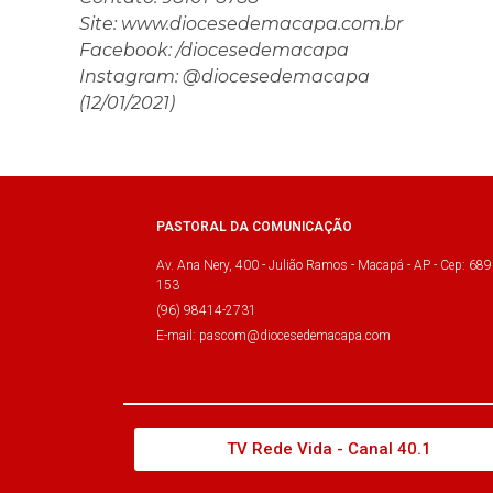
Site: www.diocesedemacapa.com.br
Facebook: /diocesedemacapa
Instagram: @diocesedemacapa
(12/01/2021)
PASTORAL DA COMUNICAÇÃO
Av. Ana Nery, 400 - Julião Ramos - Macapá - AP - Cep: 689
153
(96) 98414-2731
E-mail: pascom@diocesedemacapa.com
TV Rede Vida - Canal 40.1