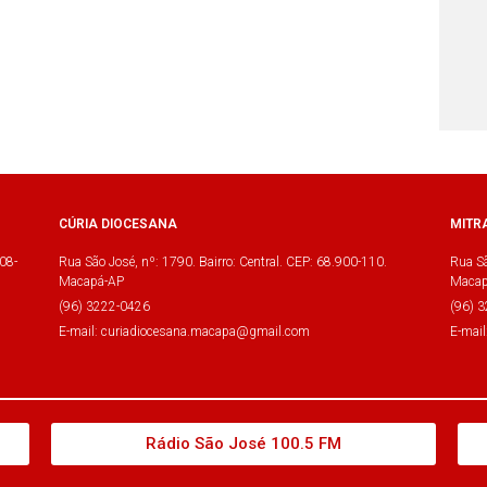
CÚRIA DIOCESANA
MITR
08-
Rua São José, nº: 1790. Bairro: Central. CEP: 68.900-110.
Rua Sã
Macapá-AP
Macap
(96) 3222-0426
(96) 
E-mail: curiadiocesana.macapa@gmail.com
E-mai
Rádio São José 100.5 FM