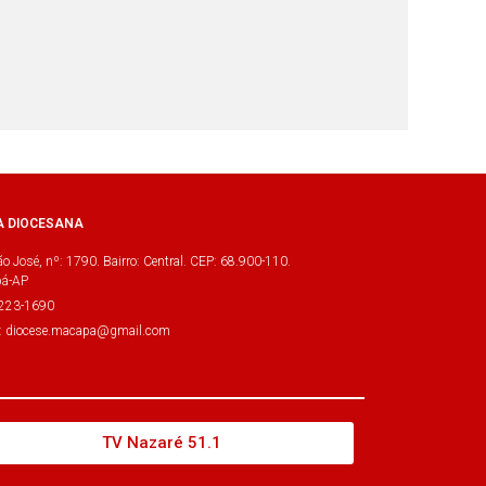
A DIOCESANA
o José, nº: 1790. Bairro: Central. CEP: 68.900-110.
á-AP
3223-1690
l: diocese.macapa@gmail.com
TV Nazaré 51.1