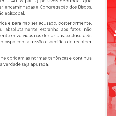
di
” – Art. 8 par. 2) possíveis denúncias que
er encaminhadas à Congregação dos Bispos,
o episcopal.
ica e para não ser acusado, posteriormente,
u absolutamente estranho aos fatos, não
e envolvidas nas denúncias, excluso o Sr.
m bispo com a missão específica de recolher
he obrigam as normas canônicas e continua
e a verdade seja apurada.