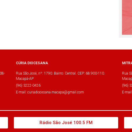
CÚRIA DIOCESANA
MITR
08-
Rua São José, nº: 1790. Bairro: Central. CEP: 68.900-110.
Rua Sã
Macapá-AP
Macap
(96) 3222-0426
(96) 
E-mail: curiadiocesana.macapa@gmail.com
E-mai
Rádio São José 100.5 FM