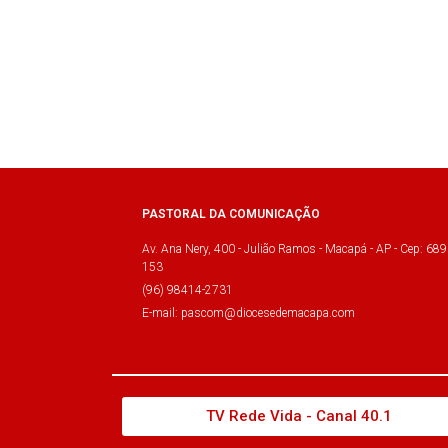
PASTORAL DA COMUNICAÇÃO
Av. Ana Nery, 400 - Julião Ramos - Macapá - AP - Cep: 689
153
(96) 98414-2731
E-mail: pascom@diocesedemacapa.com
TV Rede Vida - Canal 40.1