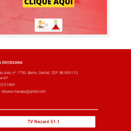
A DIOCESANA
o José, nº: 1790. Bairro: Central. CEP: 68.900-110.
á-AP
3223-1690
l: diocese.macapa@gmail.com
TV Nazaré 51.1