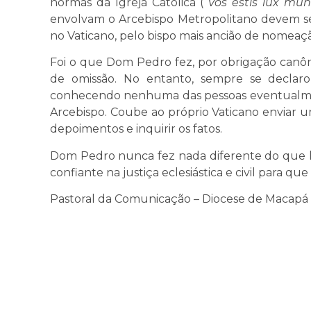
normas da Igreja Católica (“
Vos estis lux mun
envolvam o Arcebispo Metropolitano devem s
no Vaticano, pelo bispo mais ancião de nomeaçã
Foi o que Dom Pedro fez, por obrigação canôn
de omissão. No entanto, sempre se declaro
conhecendo nenhuma das pessoas eventualment
Arcebispo. Coube ao próprio Vaticano enviar u
depoimentos e inquirir os fatos.
Dom Pedro nunca fez nada diferente do que l
confiante na justiça eclesiástica e civil para qu
Pastoral da Comunicação – Diocese de Macapá