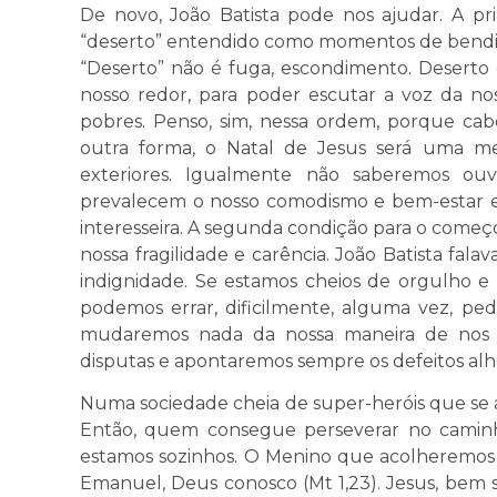
De novo, João Batista pode nos ajudar. A pri
“deserto” entendido como momentos de bendita
“Deserto” não é fuga, escondimento. Deserto 
nosso redor, para poder escutar a voz da no
pobres. Penso, sim, nessa ordem, porque ca
outra forma, o Natal de Jesus será uma m
exteriores. Igualmente não saberemos ouv
prevalecem o nosso comodismo e bem-estar e p
interesseira. A segunda condição para o come
nossa fragilidade e carência. João Batista fal
indignidade. Se estamos cheios de orgulho 
podemos errar, dificilmente, alguma vez, pe
mudaremos nada da nossa maneira de nos r
disputas e apontaremos sempre os defeitos alhe
Numa sociedade cheia de super-heróis que se
Então, quem consegue perseverar no caminh
estamos sozinhos. O Menino que acolheremos
Emanuel, Deus conosco (Mt 1,23). Jesus, bem 