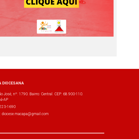
A DIOCESANA
o José, nº: 1790. Bairro: Central. CEP: 68.900-110.
á-AP
3223-1690
l: diocese.macapa@gmail.com