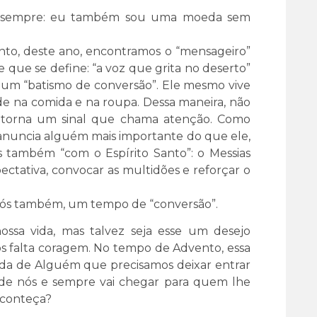
so sempre: eu também sou uma moeda sem
o, deste ano, encontramos o “mensageiro”
e que se define: “a voz que grita no deserto”
 a um “batismo de conversão”. Ele mesmo vive
de na comida e na roupa. Dessa maneira, não
e torna um sinal que chama atenção. Como
 anuncia alguém mais importante do que ele,
 também “com o Espírito Santo”: o Messias
ectativa, convocar as multidões e reforçar o
a nós também, um tempo de “conversão”.
ssa vida, mas talvez seja esse um desejo
os falta coragem. No tempo de Advento, essa
hida de Alguém que precisamos deixar entrar
o de nós e sempre vai chegar para quem lhe
aconteça?