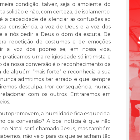
meira condição, talvez, seja o ambiente do
 solidão e não, com certeza, de isolamento.
é a capacidade de silenciar as confusões ao
ssa consciência, a voz de Deus e a voz dos
be a nós pedir a Deus o dom da escuta. De
era repetição de costumes e de emoções
ir a voz dos pobres se, em nossa vida,
raticamos uma religiosidade só intimista e
ço da nossa conversão é o reconhecimento da
ava de alguém “mais forte” e reconhecia a sua
e nunca admitimos ter errado e que sempre
diremos desculpa. Por consequência, nunca
elacionar com os outros. Entraremos em
ios.
 autopromovem, a humildade fica esquecida.
o da conversão? A boa notícia é que não
 no Natal será chamado Jesus, mas também
sabemos, não veio para os que se acham tão