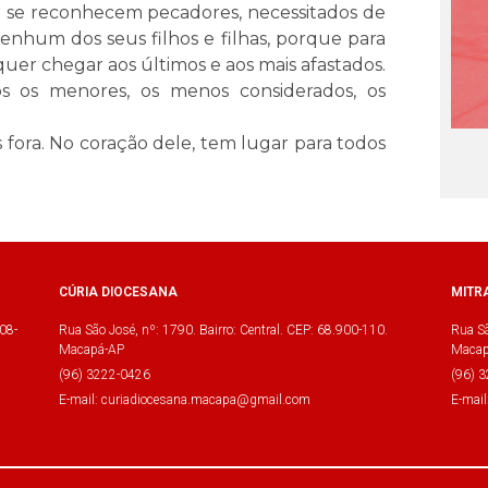
ue se reconhecem pecadores, necessitados de
enhum dos seus filhos e filhas, porque para
uer chegar aos últimos e aos mais afastados.
os menores, os menos considerados, os
fora. No coração dele, tem lugar para todos
CÚRIA DIOCESANA
MITR
08-
Rua São José, nº: 1790. Bairro: Central. CEP: 68.900-110.
Rua Sã
Macapá-AP
Macap
(96) 3222-0426
(96) 
E-mail: curiadiocesana.macapa@gmail.com
E-mai