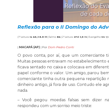
Reflexão para o II Domingo do Adv
( 1ª Leitura:
Is 40,1-5.9-11
| Salmo:
84
| 2ª Leitura:
2Pd 3,8-14
| Evangelho:
Mc 1,1
|
MACAPÁ (AP)
| Por
Dom Pedro Conti
O povo conta, por aí, que um comerciante 
Muitas pessoas entravam no estabeleciment
ficava sentado no caixa e colocava em difere
papel conforme o valor. Um amigo, parou bem
comerciante tinha outra pequena repartição 
dinheiro antigo, já fora de uso. Contudo ele ag
nada.
– Você pegou moedas falsas sem dizer n
respondeu com um sorriso meio triste: