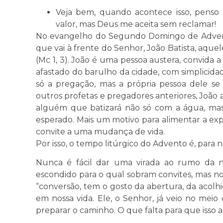
Veja bem, quando acontece isso, pen
valor, mas Deus me aceita sem reclamar!
No evangelho do Segundo Domingo de Advent
que vai à frente do Senhor, João Batista, aquel
(Mc 1, 3). João é uma pessoa austera, convida
afastado do barulho da cidade, com simplicida
só a pregação, mas a própria pessoa dele s
outros profetas e pregadores anteriores, João
alguém que batizará não só com a água, mas
esperado. Mais um motivo para alimentar a exp
convite a uma mudança de vida.
Por isso, o tempo litúrgico do Advento é, par
Nunca é fácil dar uma virada ao rumo da no
escondido para o qual sobram convites, mas n
“conversão, tem o gosto da abertura, da acol
em nossa vida. Ele, o Senhor, já veio no mei
preparar o caminho. O que falta para que isso 