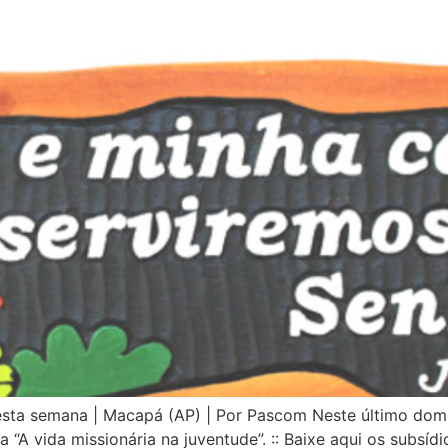
desta semana | Macapá (AP) | Por Pascom Neste último do
A vida missionária na juventude”. :: Baixe aqui os subsídi