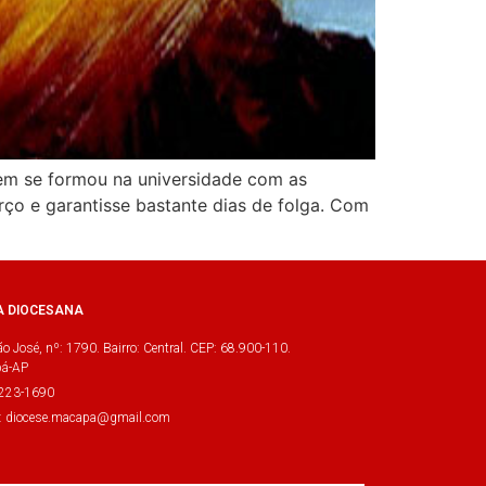
m se formou na universidade com as
rço e garantisse bastante dias de folga. Com
A DIOCESANA
o José, nº: 1790. Bairro: Central. CEP: 68.900-110.
á-AP
3223-1690
l: diocese.macapa@gmail.com