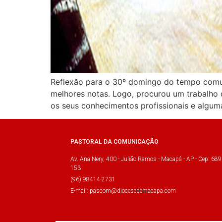
Reflexão para o 30º domingo do tempo comu
melhores notas. Logo, procurou um trabalho q
os seus conhecimentos profissionais e algu
PASTORAL DA COMUNICAÇÃO
Av. Ana Nery, 400 - Julião Ramos - Macapá - AP - Cep: 689
153
(96) 98414-2731
E-mail: pascom@diocesedemacapa.com