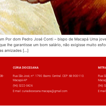
m Por dom Pedro José Conti – bispo de Macapá Uma jove
ue lhe garantisse um bom salário, não exigisse muito esfo
mas amizades […]
CÚRIA DIOCESANA
MITR
08-
Rua São José, nº: 1790. Bairro: Central. CEP: 68.900-110.
Rua Sã
Macapá-AP
Macap
(96) 3222-0426
(96) 
E-mail: curiadiocesana.macapa@gmail.com
E-mai