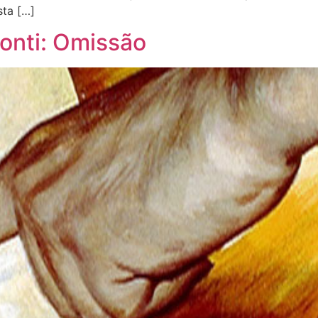
sta […]
onti: Omissão