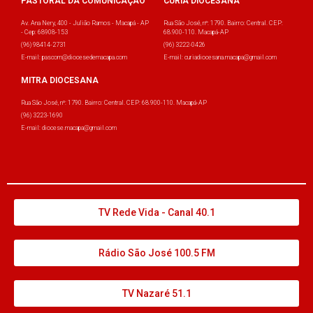
PASTORAL DA COMUNICAÇÃO
CÚRIA DIOCESANA
Av. Ana Nery, 400 - Julião Ramos - Macapá - AP
Rua São José, nº: 1790. Bairro: Central. CEP:
- Cep: 68908-153
68.900-110. Macapá-AP
(96) 98414-2731
(96) 3222-0426
E-mail: pascom@diocesedemacapa.com
E-mail: curiadiocesana.macapa@gmail.com
MITRA DIOCESANA
Rua São José, nº: 1790. Bairro: Central. CEP: 68.900-110. Macapá-AP
(96) 3223-1690
E-mail: diocese.macapa@gmail.com
TV Rede Vida - Canal 40.1
Rádio São José 100.5 FM
TV Nazaré 51.1