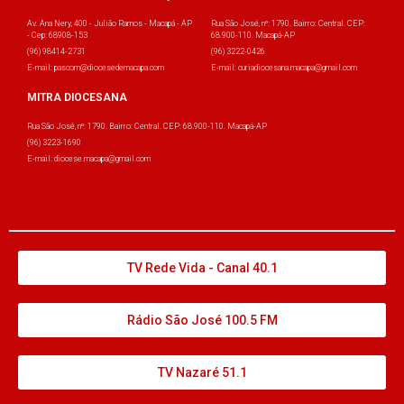
Av. Ana Nery, 400 - Julião Ramos - Macapá - AP
Rua São José, nº: 1790. Bairro: Central. CEP:
- Cep: 68908-153
68.900-110. Macapá-AP
(96) 98414-2731
(96) 3222-0426
E-mail: pascom@diocesedemacapa.com
E-mail: curiadiocesana.macapa@gmail.com
MITRA DIOCESANA
Rua São José, nº: 1790. Bairro: Central. CEP: 68.900-110. Macapá-AP
(96) 3223-1690
E-mail: diocese.macapa@gmail.com
TV Rede Vida - Canal 40.1
Rádio São José 100.5 FM
TV Nazaré 51.1