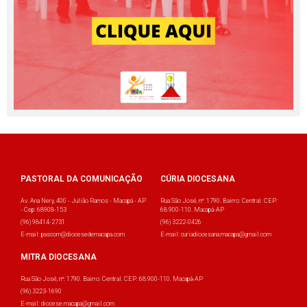
PASTORAL DA COMUNICAÇÃO
CÚRIA DIOCESANA
Av. Ana Nery, 400 - Julião Ramos - Macapá - AP
Rua São José, nº: 1790. Bairro: Central. CEP:
- Cep: 68908-153
68.900-110. Macapá-AP
(96) 98414-2731
(96) 3222-0426
E-mail: pascom@diocesedemacapa.com
E-mail: curiadiocesana.macapa@gmail.com
MITRA DIOCESANA
Rua São José, nº: 1790. Bairro: Central. CEP: 68.900-110. Macapá-AP
(96) 3223-1690
E-mail: diocese.macapa@gmail.com