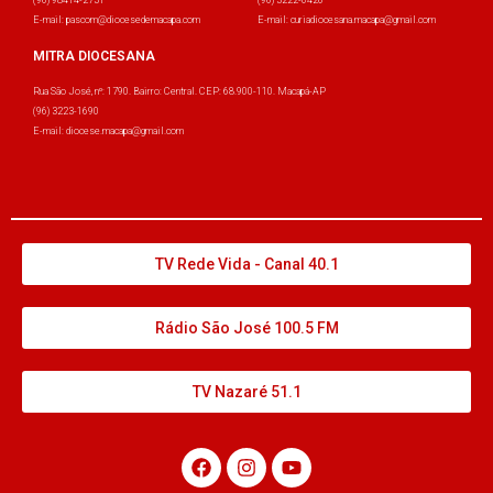
(96) 98414-2731
(96) 3222-0426
E-mail: pascom@diocesedemacapa.com
E-mail: curiadiocesana.macapa@gmail.com
MITRA DIOCESANA
Rua São José, nº: 1790. Bairro: Central. CEP: 68.900-110. Macapá-AP
(96) 3223-1690
E-mail: diocese.macapa@gmail.com
TV Rede Vida - Canal 40.1
Rádio São José 100.5 FM
TV Nazaré 51.1