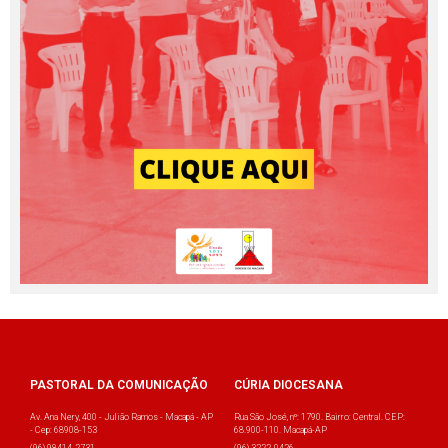
PASTORAL DA COMUNICAÇÃO
CÚRIA DIOCESANA
Av. Ana Nery, 400 - Julião Ramos - Macapá - AP
Rua São José, nº: 1790. Bairro: Central. CEP:
- Cep: 68908-153
68.900-110. Macapá-AP