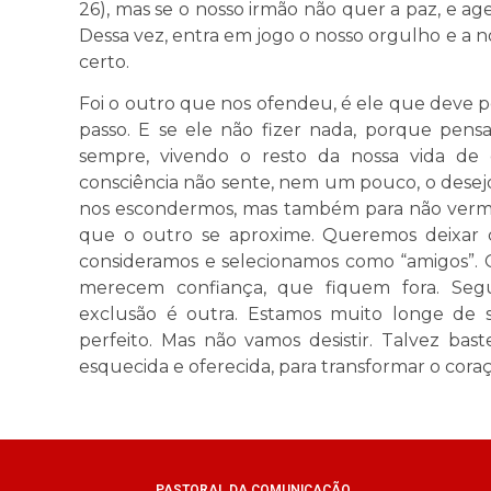
26), mas se o nosso irmão não quer a paz, e a
Dessa vez, entra em jogo o nosso orgulho e a 
certo.
Foi o outro que nos ofendeu, é ele que deve p
passo. E se ele não fizer nada, porque pens
sempre, vivendo o resto da nossa vida de 
consciência não sente, nem um pouco, o desej
nos escondermos, mas também para não verm
que o outro se aproxime. Queremos deixar 
consideramos e selecionamos como “amigos”. 
merecem confiança, que fiquem fora. Segu
exclusão é outra. Estamos muito longe de s
perfeito. Mas não vamos desistir. Talvez b
esquecida e oferecida, para transformar o coraç
PASTORAL DA COMUNICAÇÃO