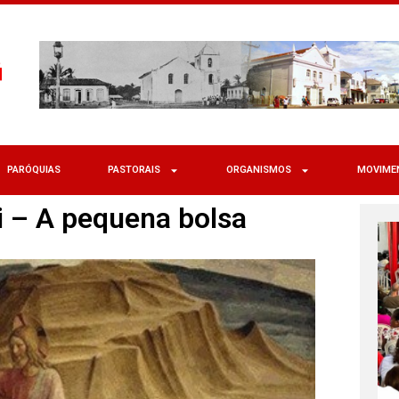
PARÓQUIAS
PASTORAIS
ORGANISMOS
MOVIME
i – A pequena bolsa