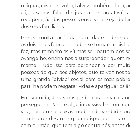
mágoas, raiva e revolta, talvez também, claro, 
cá, ousamos falar de justiça “restaurativa”
recuperação das pessoas envolvidas seja do lad
dos seus familiares.
Precisa muita paciência, humildade e desejo
os dois lados funciona, todos se tornam mais
fez, mas também as vítimas se libertam dos s
evangelho, ensina-nos a surpreender quem no
manto. Tudo isso para aprender a dar muito
pessoas do que aos objetos, que talvez nos t
uma grande “dívida” social com os mais pobr
partilha podem resgatar vidas e apaziguar os â
Em seguida, Jesus nos pede para amar os no
perseguem. Parece algo impossível e, com cert
vez, para que as coisas mudem de verdade, pr
a mais, que desarme quem disputa conosco. J
com o irmão, que tem algo contra nós, antes de