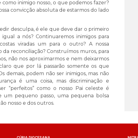
ge como inimigo nosso, o que podemos fazer?
nossa convicção absoluta de estarmos do lado
edir desculpa, é ele que deve dar o primeiro
a igual a nós? Continuaremos inimigos para
costas viradas um para o outro? A nossa
o da reconciliação? Construímos muros, para
os, não nos aproximarmos e nem deixarmos
claro que por lá passarão somente os que
Os demais, podem não ser inimigos, mas não
rança é uma coisa, mas discriminação e
er “perfeitos” como o nosso Pai celeste é
aste um pequeno passo, uma pequena bolsa
ão nosso e dos outros.
CÚRIA DIOCESANA
MITR