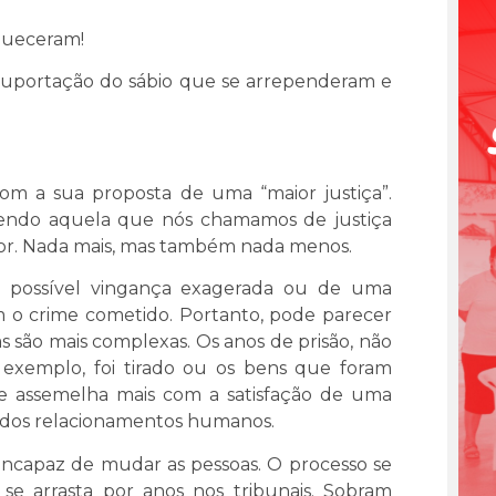
queceram!
 suportação do sábio que se arrependeram e
m a sua proposta de uma “maior justiça”.
sendo aquela que nós chamamos de justiça
 repor. Nada mais, mas também nada menos.
ma possível vingança exagerada ou de uma
o crime cometido. Portanto, pode parecer
as são mais complexas. Os anos de prisão, não
 exemplo, foi tirado ou os bens que foram
 se assemelha mais com a satisfação de uma
 dos relacionamentos humanos.
 incapaz de mudar as pessoas. O processo se
se arrasta por anos nos tribunais. Sobram