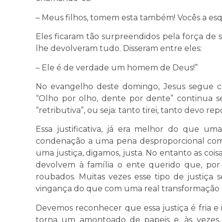
– Meus filhos, tomem esta também! Vocês a es
Eles ficaram tão surpreendidos pela força de
lhe devolveram tudo. Disseram entre eles:
– Ele é de verdade um homem de Deus!”
No evangelho deste domingo, Jesus segue co
“Olho por olho, dente por dente” continua 
“retributiva”, ou seja: tanto tirei, tanto devo
Essa justificativa, já era melhor do que u
condenação a uma pena desproporcional com 
uma justiça, digamos, justa. No entanto as cois
devolvem à família o ente querido que, por
roubados. Muitas vezes esse tipo de justiça
vingança do que com uma real transformação
Devemos reconhecer que essa justiça é fria e
torna um amontoado de papeis e, às vezes, 