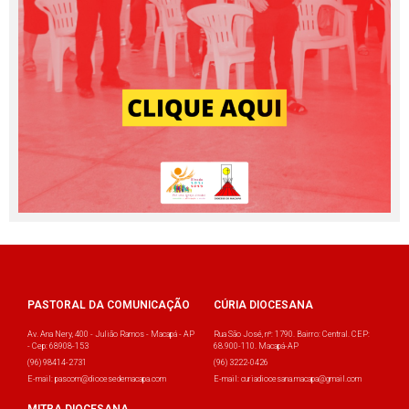
PASTORAL DA COMUNICAÇÃO
CÚRIA DIOCESANA
Av. Ana Nery, 400 - Julião Ramos - Macapá - AP
Rua São José, nº: 1790. Bairro: Central. CEP:
- Cep: 68908-153
68.900-110. Macapá-AP
(96) 98414-2731
(96) 3222-0426
E-mail: pascom@diocesedemacapa.com
E-mail: curiadiocesana.macapa@gmail.com
MITRA DIOCESANA