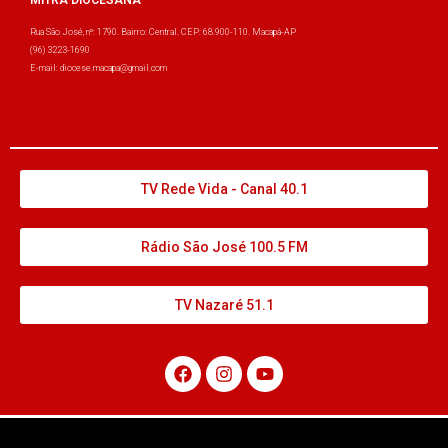
Rua São José, nº: 1790. Bairro: Central. CEP: 68.900-110. Macapá-AP
(96) 3223-1690
E-mail: diocese.macapa@gmail.com
TV Rede Vida - Canal 40.1
Rádio São José 100.5 FM
TV Nazaré 51.1