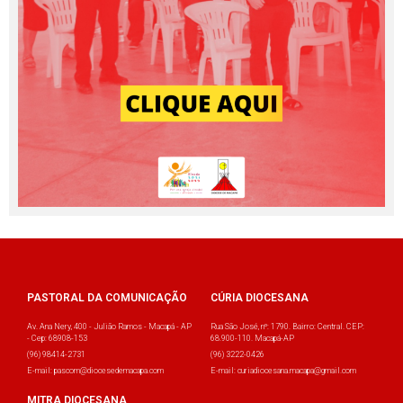
PASTORAL DA COMUNICAÇÃO
CÚRIA DIOCESANA
Av. Ana Nery, 400 - Julião Ramos - Macapá - AP
Rua São José, nº: 1790. Bairro: Central. CEP:
- Cep: 68908-153
68.900-110. Macapá-AP
(96) 98414-2731
(96) 3222-0426
E-mail: pascom@diocesedemacapa.com
E-mail: curiadiocesana.macapa@gmail.com
MITRA DIOCESANA