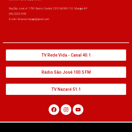
Rua São José, nº: 1790. Bairro: Central. CEP: 68.900-110. Macapá-AP
(96) 3223-1690
E-mail: diocese.macapa@gmail.com
TV Rede Vida - Canal 40.1
Rádio São José 100.5 FM
TV Nazaré 51.1