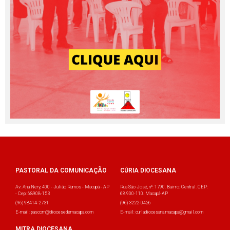
PASTORAL DA COMUNICAÇÃO
CÚRIA DIOCESANA
Av. Ana Nery, 400 - Julião Ramos - Macapá - AP
Rua São José, nº: 1790. Bairro: Central. CEP:
- Cep: 68908-153
68.900-110. Macapá-AP
(96) 98414-2731
(96) 3222-0426
E-mail: pascom@diocesedemacapa.com
E-mail: curiadiocesana.macapa@gmail.com
MITRA DIOCESANA