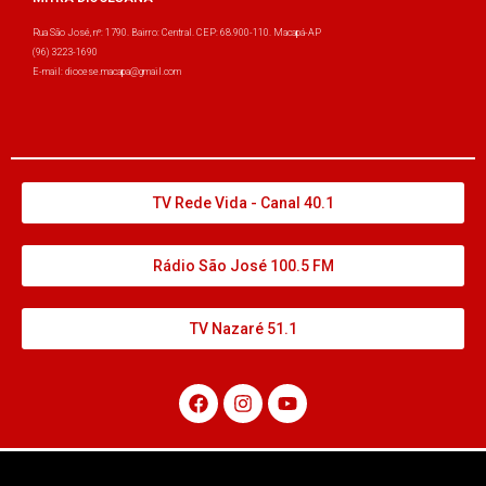
Rua São José, nº: 1790. Bairro: Central. CEP: 68.900-110. Macapá-AP
(96) 3223-1690
E-mail: diocese.macapa@gmail.com
TV Rede Vida - Canal 40.1
Rádio São José 100.5 FM
TV Nazaré 51.1