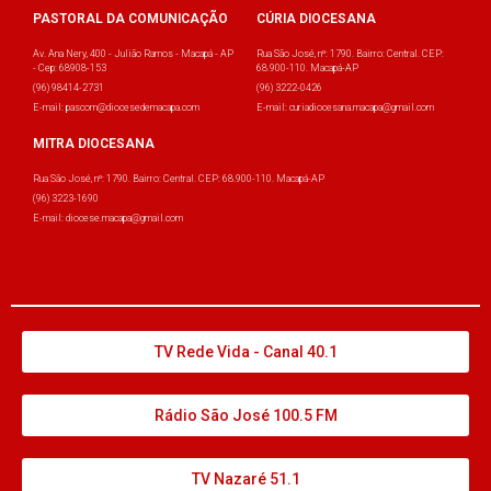
PASTORAL DA COMUNICAÇÃO
CÚRIA DIOCESANA
Av. Ana Nery, 400 - Julião Ramos - Macapá - AP
Rua São José, nº: 1790. Bairro: Central. CEP:
- Cep: 68908-153
68.900-110. Macapá-AP
(96) 98414-2731
(96) 3222-0426
E-mail: pascom@diocesedemacapa.com
E-mail: curiadiocesana.macapa@gmail.com
MITRA DIOCESANA
Rua São José, nº: 1790. Bairro: Central. CEP: 68.900-110. Macapá-AP
(96) 3223-1690
E-mail: diocese.macapa@gmail.com
TV Rede Vida - Canal 40.1
Rádio São José 100.5 FM
TV Nazaré 51.1