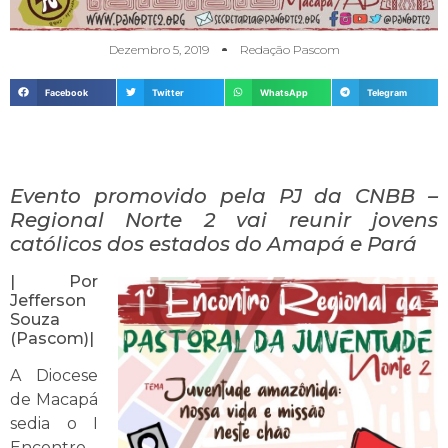
Dezembro 5, 2019
Redação Pascom
Facebook
Twitter
WhatsApp
Telegram
Evento promovido pela PJ da CNBB –
Regional Norte 2 vai reunir jovens
católicos dos estados do Amapá e Pará
| Por
Jefferson
Souza
(Pascom)|
A Diocese
de Macapá
sedia o I
Encontro