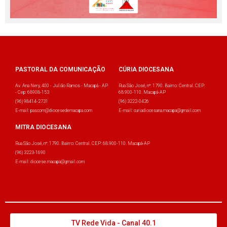
PASTORAL DA COMUNICAÇÃO
CÚRIA DIOCESANA
Av. Ana Nery, 400 - Julião Ramos - Macapá - AP
Rua São José, nº: 1790. Bairro: Central. CEP:
- Cep: 68908-153
68.900-110. Macapá-AP
(96) 98414-2731
(96) 3222-0426
E-mail: pascom@diocesedemacapa.com
E-mail: curiadiocesana.macapa@gmail.com
MITRA DIOCESANA
Rua São José, nº: 1790. Bairro: Central. CEP: 68.900-110. Macapá-AP
(96) 3223-1690
E-mail: diocese.macapa@gmail.com
TV Rede Vida - Canal 40.1