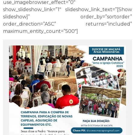
use_imagebrowser_effect=”0″
show_slideshow_link=”1″ slideshow_link_text=”[Show
slideshow]” order_by=”sortorder”
order_direction=”ASC” returns=”included”
maximum_entity_count=”500″]