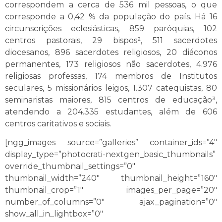
correspondem a cerca de 536 mil pessoas, o que
corresponde a 0,42 % da população do país. Há 16
circunscrições eclesiásticas, 859 paróquias, 102
centros pastorais, 29 bispos², 511 sacerdotes
diocesanos, 896 sacerdotes religiosos, 20 diáconos
permanentes, 173 religiosos não sacerdotes, 4.976
religiosas professas, 174 membros de Institutos
seculares, 5 missionários leigos, 1.307 catequistas, 80
seminaristas maiores, 815 centros de educação³,
atendendo a 204.335 estudantes, além de 606
centros caritativos e sociais.
[ngg_images source=”galleries” container_ids=”4″
display_type=”photocrati-nextgen_basic_thumbnails”
override_thumbnail_settings=”0″
thumbnail_width=”240″ thumbnail_height=”160″
thumbnail_crop=”1″ images_per_page=”20″
number_of_columns=”0″ ajax_pagination=”0″
show_all_in_lightbox=”0″