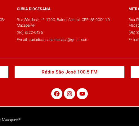
CÚRIA DIOCESANA
MITR
08-
Rua São José, nº: 1790. Bairro: Central. CEP: 68.900-110.
Rua Sã
Macapá-AP
Macap
(96) 3222-0426
(96) 
E-mail: curiadiocesana.macapa@gmail.com
E-mai
Rádio São José 100.5 FM
 de Macapá-AP