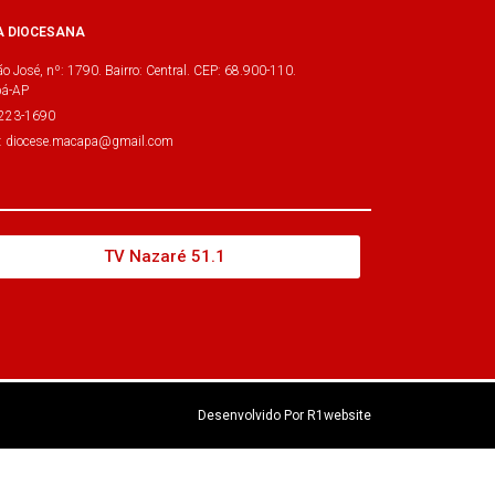
A DIOCESANA
o José, nº: 1790. Bairro: Central. CEP: 68.900-110.
á-AP
3223-1690
l: diocese.macapa@gmail.com
TV Nazaré 51.1
Desenvolvido Por R1website