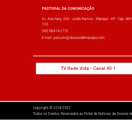
PASTORAL DA COMUNICAÇÃO
Av. Ana Nery, 400 - Julião Ramos - Macapá - AP - Cep: 689
153
(96) 98414-2731
E-mail: pascom@diocesedemacapa.com
TV Rede Vida - Canal 40.1
Copyright © 2018-2022
Todos os Direitos Reservados ao Portal de Notícias da Diocese