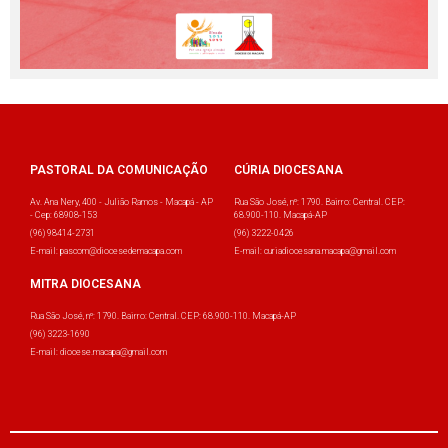
PASTORAL DA COMUNICAÇÃO
CÚRIA DIOCESANA
Av. Ana Nery, 400 - Julião Ramos - Macapá - AP
Rua São José, nº: 1790. Bairro: Central. CEP:
- Cep: 68908-153
68.900-110. Macapá-AP
(96) 98414-2731
(96) 3222-0426
E-mail: pascom@diocesedemacapa.com
E-mail: curiadiocesana.macapa@gmail.com
MITRA DIOCESANA
Rua São José, nº: 1790. Bairro: Central. CEP: 68.900-110. Macapá-AP
(96) 3223-1690
E-mail: diocese.macapa@gmail.com