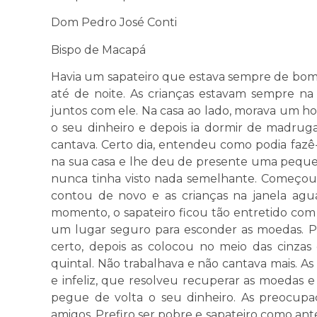
Dom Pedro José Conti
Bispo de Macapá
Havia um sapateiro que estava sempre de bom
até de noite. As crianças estavam sempre na 
juntos com ele. Na casa ao lado, morava um h
o seu dinheiro e depois ia dormir de madrug
cantava. Certo dia, entendeu como podia fazê-
na sua casa e lhe deu de presente uma peque
nunca tinha visto nada semelhante. Começou 
contou de novo e as crianças na janela agu
momento, o sapateiro ficou tão entretido com
um lugar seguro para esconder as moedas. Pr
certo, depois as colocou no meio das cinza
quintal. Não trabalhava e não cantava mais. As c
e infeliz, que resolveu recuperar as moedas e d
pegue de volta o seu dinheiro. As preocup
amigos. Prefiro ser pobre e sapateiro como antes”