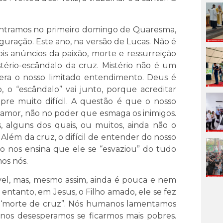
ontramos no primeiro domingo de Quaresma,
guração. Este ano, na versão de Lucas. Não é
ois anúncios da paixão, morte e ressurreição
tério-escândalo da cruz. Mistério não é um
era o nosso limitado entendimento. Deus é
, o “escândalo” vai junto, porque acreditar
e muito difícil. A questão é que o nosso
do amor, não no poder que esmaga os inimigos.
, alguns dos quais, ou muitos, ainda não o
ém da cruz, o difícil de entender do nosso
o nos ensina que ele se “esvaziou” do tudo
os nós.
ível, mas, mesmo assim, ainda é pouca e nem
ntanto, em Jesus, o Filho amado, ele se fez
 ‘morte de cruz”. Nós humanos lamentamos
os desesperamos se ficarmos mais pobres.