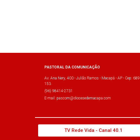
PASTORAL DA COMUNICAÇÃO
Av. Ana Nery, 400 - Julião Ramos - Macapá - AP - Cep: 689
153
(96) 98414-2731
E-mail: pascom@diocesedemacapa.com
TV Rede Vida - Canal 40.1