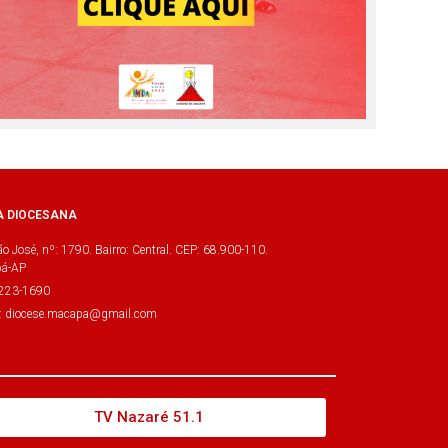
A DIOCESANA
o José, nº: 1790. Bairro: Central. CEP: 68.900-110.
á-AP
3223-1690
l: diocese.macapa@gmail.com
TV Nazaré 51.1