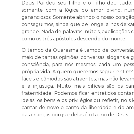
Deus Pai deu seu Filho e o Filho deu tudo, 
somente com a lógica do amor divino, nunca
gananciosos. Somente abrindo o nosso coração 
conseguimos, ainda que de longe, a nos deixa
grande. Nada de palavras inúteis, explicações c
como os três apóstolos descendo do monte.
O tempo da Quaresma é tempo de conversão, 
meio de tantas opiniões, conversas, slogans e g
consciência, para nós mesmos, cada um pes
própria vida. A quem queremos seguir enfim?
fáceis e cômodos são atraentes, mas não leva
e à injustiça. Muito mais difíceis são os c
fraternidade. Podemos ficar entretidos conta
ideias, os bens e os privilégios ou refletir, no
cantar de novo o canto da liberdade e do amo
das crianças porque delas é o Reino de Deus.