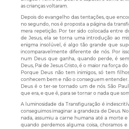
as crianças voltaram.
Depois do evangelho das tentações, que enc
no segundo, nos é proposta a página da transfi
mera repetição. Por ter sido colocada entre d
de Jesus, ela se torna uma introdução ao mis
enigma insolúvel, é algo tão grande que sup
incomparavelmente diferente de nós. Por isso
num Deus que ganha, quando perde, é sempr
Deus, Pai de Jesus Cristo, é o maior na força 
Porque Deus não tem inimigos, só tem filhos
conhecem bem e não o conseguem entender. Al
Deus é o ter-se tornado um de nós. São Paul
que era, e que é, para se tornar o nada que som
A luminosidade da Transfiguração é indescrit
conseguimos imaginar a grandeza de Deus. No e
nada, assumiu a carne humana até a morte e
quando perdemos alguma coisa, choramos e n