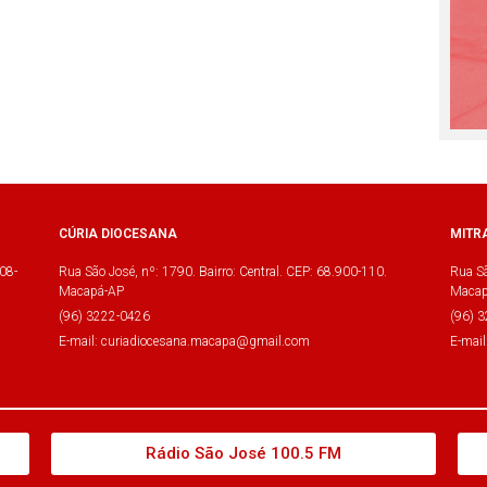
CÚRIA DIOCESANA
MITR
08-
Rua São José, nº: 1790. Bairro: Central. CEP: 68.900-110.
Rua Sã
Macapá-AP
Macap
(96) 3222-0426
(96) 
E-mail: curiadiocesana.macapa@gmail.com
E-mai
Rádio São José 100.5 FM