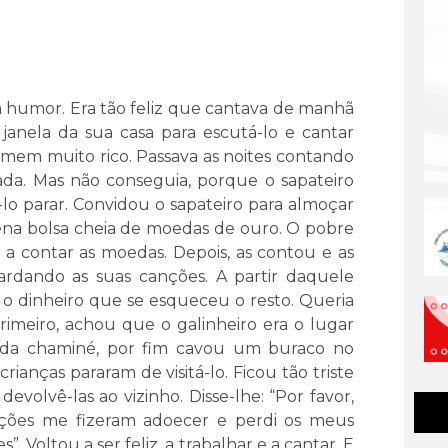
 humor. Era tão feliz que cantava de manhã
janela da sua casa para escutá-lo e cantar
omem muito rico. Passava as noites contando
ada. Mas não conseguia, porque o sapateiro
lo parar. Convidou o sapateiro para almoçar
na bolsa cheia de moedas de ouro. O pobre
a contar as moedas. Depois, as contou e as
ardando as suas canções. A partir daquele
 o dinheiro que se esqueceu o resto. Queria
imeiro, achou que o galinheiro era o lugar
s da chaminé, por fim cavou um buraco no
rianças pararam de visitá-lo. Ficou tão triste
evolvê-las ao vizinho. Disse-lhe: “Por favor,
ações me fizeram adoecer e perdi os meus
. Voltou a ser feliz, a trabalhar e a cantar. E