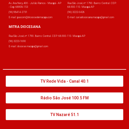
Av. Ana Nery, 400 - Julião Ramos - Macapá - AP
Rua São José, nº: 1790. Bairro: Central. CEP:
- Cep: 68908-153
68.900-110. Macapá-AP
(96) 98414-2731
(96) 3222-0426
E-mail: pascom@diocesedemacapa.com
E-mail: curiadiocesana.macapa@gmail.com
MITRA DIOCESANA
Rua São José, nº: 1790. Bairro: Central. CEP: 68.900-110. Macapá-AP
(96) 3223-1690
E-mail: diocese.macapa@gmail.com
TV Rede Vida - Canal 40.1
Rádio São José 100.5 FM
TV Nazaré 51.1