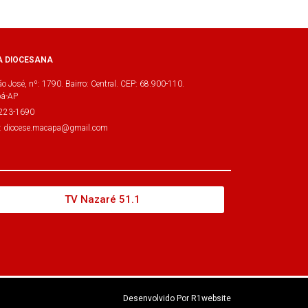
A DIOCESANA
o José, nº: 1790. Bairro: Central. CEP: 68.900-110.
á-AP
3223-1690
l: diocese.macapa@gmail.com
TV Nazaré 51.1
Desenvolvido Por R1website