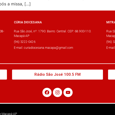
ós a missa, […]
CÚRIA DIOCESANA
MITR
08-
Rua São José, nº: 1790. Bairro: Central. CEP: 68.900-110.
Rua Sã
Macapá-AP
Macap
(96) 3222-0426
(96) 
E-mail: curiadiocesana.macapa@gmail.com
E-mai
Rádio São José 100.5 FM
 de Macapá-AP