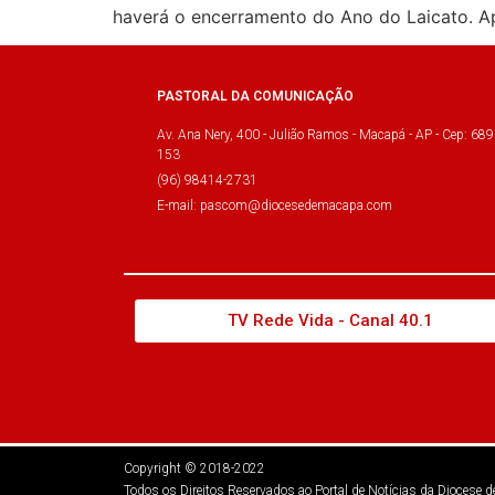
haverá o encerramento do Ano do Laicato. Ap
PASTORAL DA COMUNICAÇÃO
Av. Ana Nery, 400 - Julião Ramos - Macapá - AP - Cep: 689
153
(96) 98414-2731
E-mail: pascom@diocesedemacapa.com
TV Rede Vida - Canal 40.1
Copyright © 2018-2022
Todos os Direitos Reservados ao Portal de Notícias da Diocese