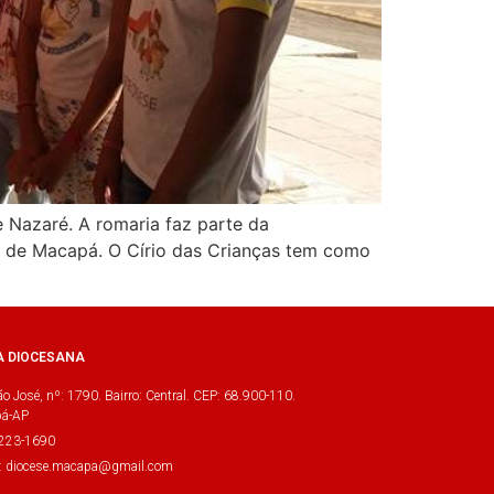
 Nazaré. A romaria faz parte da
se de Macapá. O Círio das Crianças tem como
A DIOCESANA
o José, nº: 1790. Bairro: Central. CEP: 68.900-110.
á-AP
3223-1690
l: diocese.macapa@gmail.com