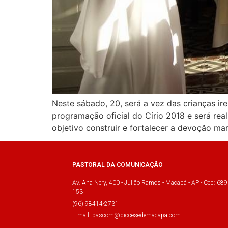
Neste sábado, 20, será a vez das crianças i
programação oficial do Círio 2018 e será re
objetivo construir e fortalecer a devoção ma
PASTORAL DA COMUNICAÇÃO
Av. Ana Nery, 400 - Julião Ramos - Macapá - AP - Cep: 689
153
(96) 98414-2731
E-mail: pascom@diocesedemacapa.com