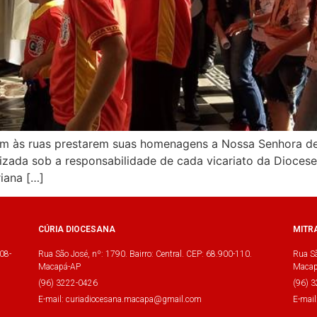
rem às ruas prestarem suas homenagens a Nossa Senhora de
alizada sob a responsabilidade de cada vicariato da Dioce
riana […]
CÚRIA DIOCESANA
MITR
08-
Rua São José, nº: 1790. Bairro: Central. CEP: 68.900-110.
Rua Sã
Macapá-AP
Macap
(96) 3222-0426
(96) 
E-mail: curiadiocesana.macapa@gmail.com
E-mai