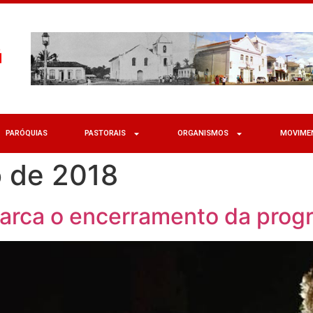
PARÓQUIAS
PASTORAIS
ORGANISMOS
MOVIME
o de 2018
arca o encerramento da prog