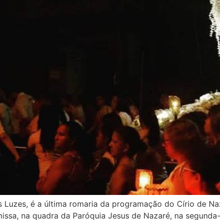
 Luzes, é a última romaria da programação do Círio de N
 missa, na quadra da Paróquia Jesus de Nazaré, na segunda-f