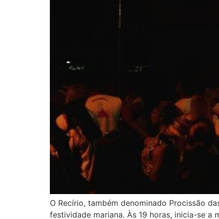
O Recírio, também denominado Procissão das
festividade mariana. Às 19 horas, inicia-se a