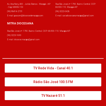
Av. Ana Nery, 400 - Julião Ramos - Macapá - AP
Rua São José, nº: 1790. Bairro: Central. CEP:
- Cep: 68908-153
68.900-110. Macapá-AP
(96) 98414-2731
(96) 3222-0426
E-mail: pascom@diocesedemacapa.com
E-mail: curiadiocesana.macapa@gmail.com
MITRA DIOCESANA
Rua São José, nº: 1790. Bairro: Central. CEP: 68.900-110. Macapá-AP
(96) 3223-1690
E-mail: diocese.macapa@gmail.com
TV Rede Vida - Canal 40.1
Rádio São José 100.5 FM
TV Nazaré 51.1