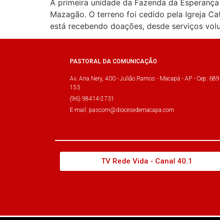
A primeira unidade da Fazenda da Esperança n
Mazagão. O terreno foi cedido pela Igreja C
está recebendo doações, desde serviços volun
PASTORAL DA COMUNICAÇÃO
Av. Ana Nery, 400 - Julião Ramos - Macapá - AP - Cep: 689
153
(96) 98414-2731
E-mail: pascom@diocesedemacapa.com
TV Rede Vida - Canal 40.1