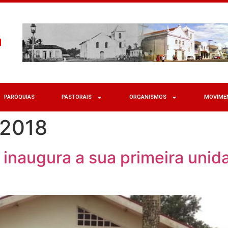
PARÓQUIAS
PASTORAIS
ORGANISMOS
MOVIME
 2018
inaugura a sua primeira unid