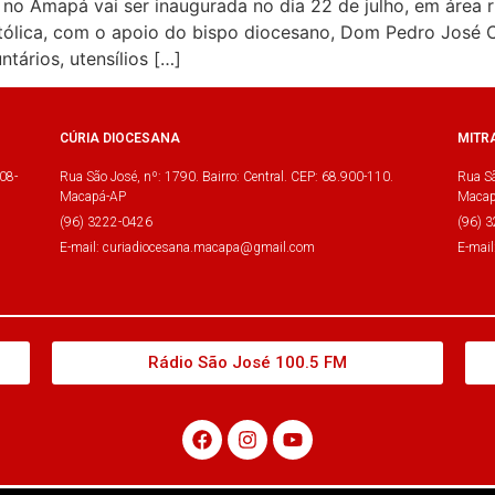
o Amapá vai ser inaugurada no dia 22 de julho, em área ru
atólica, com o apoio do bispo diocesano, Dom Pedro José 
tários, utensílios […]
CÚRIA DIOCESANA
MITR
08-
Rua São José, nº: 1790. Bairro: Central. CEP: 68.900-110.
Rua Sã
Macapá-AP
Macap
(96) 3222-0426
(96) 
E-mail: curiadiocesana.macapa@gmail.com
E-mai
Rádio São José 100.5 FM