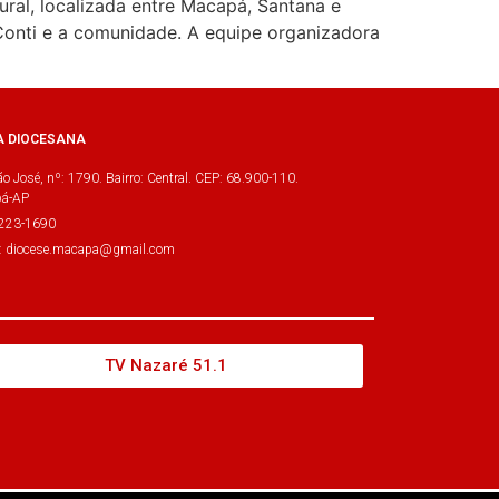
ral, localizada entre Macapá, Santana e
Conti e a comunidade. A equipe organizadora
A DIOCESANA
o José, nº: 1790. Bairro: Central. CEP: 68.900-110.
á-AP
3223-1690
l: diocese.macapa@gmail.com
TV Nazaré 51.1